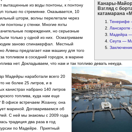
Канары-Майор
т вытащенные из воды понтоны, к понтону
Взгляд с борт
уп только по стремянке. Оказывается, 10
катамарана «
сильный шторм, волны перелетали через
Тенерифе 
или понтоны у стенки. Многие яхты
Лансароте
начительные повреждения, но серьезные
Мадейра —
были только у одной из них. Осматриваем
Сеута — М
водим заново спинакерфал. Местный
Заключени
но Алвеш предлагает нам машину для того
 за топливом в соседний городок, в марине
оплива нет. Докладываем, что нам и так топливо девать некуда.
до Мадейры наработали всего 20
то не более 25 литров, и в
ых канистрах набрано 140 литров
рского топлива, куда нам еще
? В офисе встречаем Жоанну, она
ует мариной. Договариваемся об
улей. С ней мы знакомы с 2009 года
лась традиция два раза в год
скурсии по Мадейре. Приятный