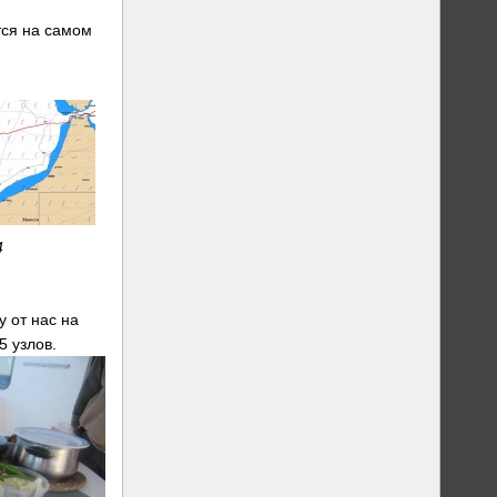
тся на самом
4
у от нас на
5 узлов.