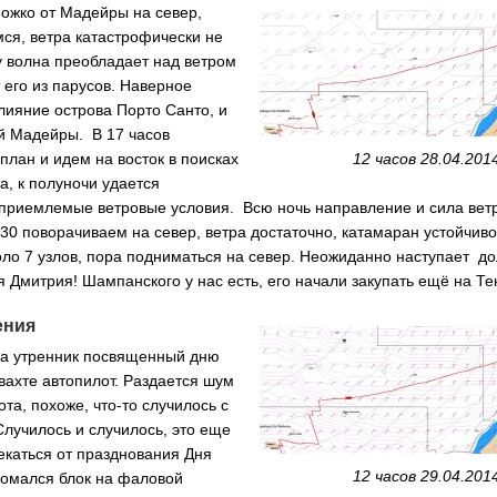
ожко от Мадейры на север,
ся, ветра катастрофически не
му волна преобладает над ветром
 его из парусов. Наверное
лияние острова Порто Санто, и
й Мадейры. В 17 часов
план и идем на восток в поисках
12 часов 28.04.201
а, к полуночи удается
 приемлемые ветровые условия. Всю ночь направление и сила вет
:30 поворачиваем на север, ветра достаточно, катамаран устойчиво
оло 7 узлов, пора подниматься на север. Неожиданно наступает д
 Дмитрия! Шампанского у нас есть, его начали закупать ещё на Т
ения
а утренник посвященный дню
вахте автопилот. Раздается шум
та, похоже, что-то случилось с
лучилось и случилось, это еще
екаться от празднования Дня
12 часов 29.04.201
омался блок на фаловой