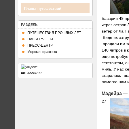
Планы путешествий
Баварии 49 п
через остров 
РАЗДЕЛЫ
ветер от Ла 
ПУТЕШЕСТВИЯ ПРОШЛЫХ ЛЕТ
Видя их затру
НАШИ ГУЛЕТЫ
продали им з
ПРЕСС-ЦЕНТР
140 литров в 
Морская практика
еще потребует
секстантом, о
миль. У нас с
старались тща
помогло нам 
Мадейра — 
27