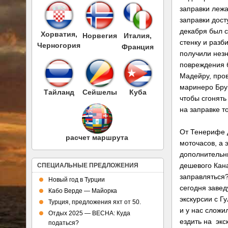
заправки лежа
заправки дост
декабря был 
Хорватия,
Норвегия
Италия,
стенку и разб
Черногория
Франция
получили нез
повреждения 
Мадейру, про
маринеро Бру
Тайланд
Сейшелы
Куба
чтобы сгонять
на заправке т
От Тенерифе 
расчет маршрута
моточасов, а э
дополнительн
дешевого Кана
СПЕЦИАЛЬНЫЕ ПРЕДЛОЖЕНИЯ
заправляться
Новый год в Турции
сегодня завед
Кабо Верде — Майорка
экскурсии с Г
Турция, предложения яхт от 50.
и у нас сложи
Отдых 2025 — ВЕСНА: Куда
ездить на эк
податься?