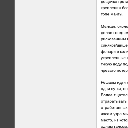
дощечке грота
крепления бло
топе мачты.
Мелкая, около
делает подъе
рискованным 
синяков/шише
фонари в коли
укрепленные 
тихую воду по
чревато потер
Решаем идти н
одни сутки, н
Более тщател
отрабатывать 
отработанных 
часам утра м
место, из кот
одним галсом