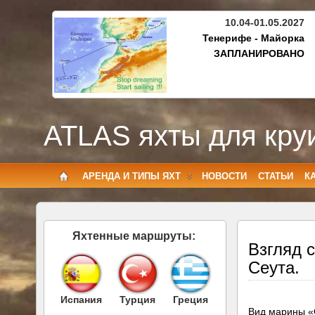
10.04-01.05.2027
Тенерифе - Майорка
ЗАПЛАНИРОВАНО
ATLAS яхты для кру
АРЕНДА И ТИПЫ ЯХТ
НОВОСТИ
СТАТЬИ
К
Яхтенные маршруты:
Взгляд 
Сеута.
Испания
Турция
Греция
Вид марины «Q