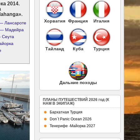
ка 2014.
а
Mahanga».
Хорватия
Франция
Италия
— Лансароте
 — Мадейра
 Сеута
айорка
Тайланд
Куба
Турция
е
Дальние походы
ПЛАНЫ ПУТЕШЕСТВИЙ 2026 год (К
НАМ В ЭКИПАЖ)
Бархатная Турция
Don`t Panic Ocean 2026
Тенерифе -Майорка 2027