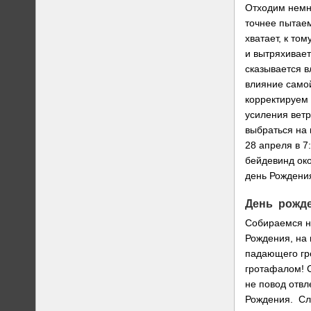
Отходим немн
точнее пытаем
хватает, к то
и вытряхивает
сказывается в
влияние само
корректируем 
усиления ветр
выбраться на
28 апреля в 7
бейдевинд ок
день Рождения
День рожд
Собираемся н
Рождения, на 
падающего гро
гротафалом! С
не повод отвл
Рождения. Сл