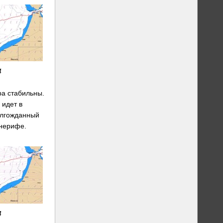
4
ра стабильны.
 идет в
олгожданный
енерифе.
4