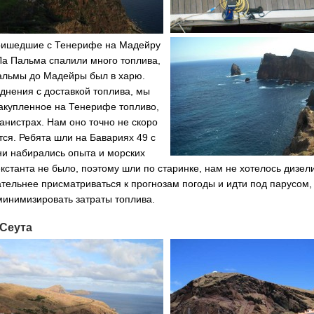
ришедшие с Тенерифе на Мадейру
Ла Пальма спалили много топлива,
Пальмы до Мадейры был в харю.
днения с доставкой топлива, мы
акупленное на Тенерифе топливо,
канистрах. Нам оно точно не скоро
ся. Ребята шли на Бавариях 49 с
ни набирались опыта и морских
екстанта не было, поэтому шли по старинке, нам не хотелось дизел
тельнее присматриваться к прогнозам погоды и идти под парусом,
минимизировать затраты топлива.
Сеута