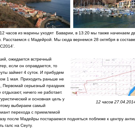
12 часов из марины уходят Баварии, в 13:20 мы также начинаем д
. Расстаемся с Мадейрой. Мы сюда вернемся 28 октября в составе 
C2014’.
ший, ожидается встречный
ер, если он оправдается, то
уты займет 4 суток. И прибудем
ром 1 мая. Приходить раньше не
о, Первомай серьезный праздник
е отдыхают, ничего не работает.
уристический и основная цель у
12 часов 27.04.201
оэтому выбираем самый
риант перехода с приемлемой
азу после Мадейры постараемся подняться поближе к центру анти
ть галс на Сеуту.