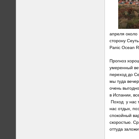
апреля около 
сторону Сеуты
Panic Ocean R
Прогноз хоро
умеренный вет
переход до Се
мы туда вече
очень выгодн
в Испании, вс
Поход у нас т
нас отдых, п
спокойный ва
скоростью. Ср
оттуда заложи