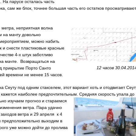
. На парусе осталась часть
ка, сам же блок, точнее большая часть его остатков просматриваю
 метра, неприятная волна
м на мачту довольно
мероприятием, можно набить
к и снести пластиковые красные
честве 4-х штук заботливо
на мачте. Возвращаться на
12 часов 30.04.201
д прикрытие Порто Санто
ей времени не менее 15 часов.
а Сеуту под одним стакселем, этот вариант хоть и отодвигает Сеут
о кажется наиболее предпочтительным.
Средняя скорость упала до 
ьно изучаем прогноз и стараемся
изменения ветра. Пара удачно
заходов ветра и 29 апреля к 4
ы предположительно выходим в
орого уже можно дойти до пролива
.