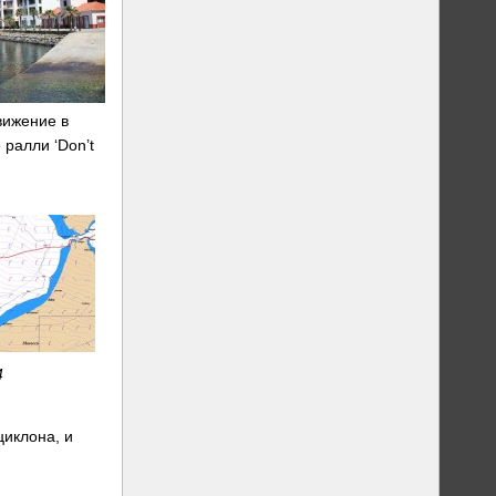
вижение в
ралли ‘Don’t
4
циклона, и