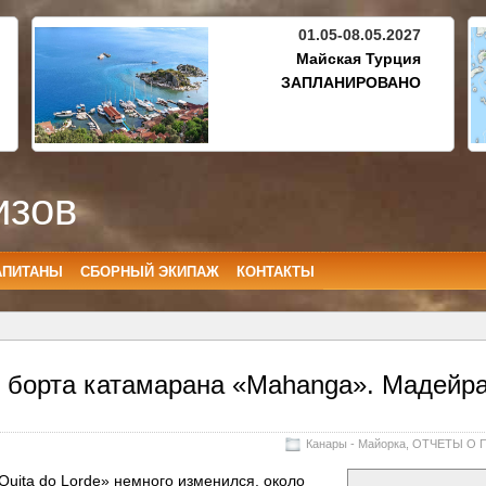
01.05-08.05.2027
Майская Турция
ЗАПЛАНИРОВАНО
изов
АПИТАНЫ
СБОРНЫЙ ЭКИПАЖ
КОНТАКТЫ
с борта катамарана «Mahanga». Мадейр
Канары - Майорка
,
ОТЧЕТЫ О 
uita do Lorde» немного изменился, около