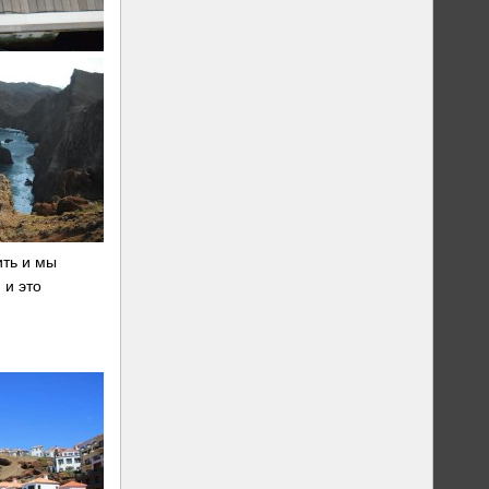
ить и мы
 и это