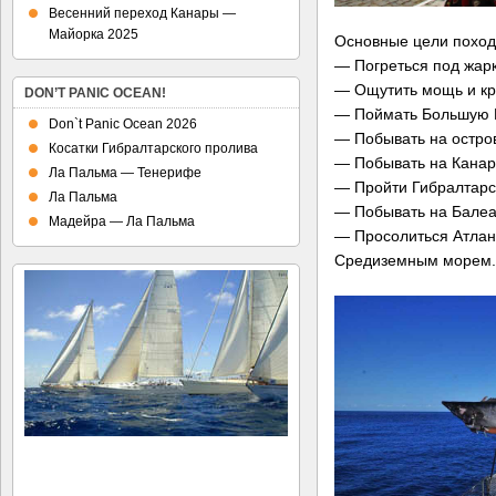
Весенний переход Канары —
Майорка 2025
Основные цели поход
— Погреться под жар
— Ощутить мощь и кр
DON’T PANIC OCEAN!
— Поймать Большую
Don`t Panic Ocean 2026
— Побывать на остро
Косатки Гибралтарского пролива
— Побывать на Канар
Ла Пальма — Тенерифе
— Пройти Гибралтарс
Ла Пальма
— Побывать на Балеа
Мадейра — Ла Пальма
— Просолиться Атлан
Средиземным морем.