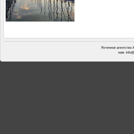
Яхтенное агентство А
нам:
info@