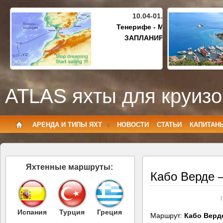
10.04-01.05.2027
Тенерифе - Майорка
ЗАПЛАНИРОВАНО
ATLAS яхты для круизо
АРЕНДА И ТИПЫ ЯХТ
НОВОСТИ
СТАТЬИ
КАПИТАН
Яхтенные маршруты:
Кабо Верде 
Испания
Турция
Греция
Маршрут:
Кабо Верде