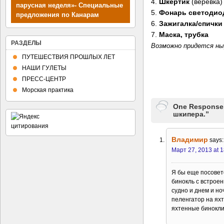
4.
Шкертик
(веревка)
парусная неделя»- Специальные
5.
Фонарь светодио
предложения по Канарам
6.
Зажигалка/спички
7.
Маска, трубка
РАЗДЕЛЫ
Возможно придется ны
ПУТЕШЕСТВИЯ ПРОШЛЫХ ЛЕТ
НАШИ ГУЛЕТЫ
ПРЕСС-ЦЕНТР
Морская практика
One Response
шкипера.”
Владимир
says:
Март 27, 2013 at 1
Я бы еще посовет
бинокль с встрое
судно и днем и но
пеленгатор на яхт
яхтенные бинокли