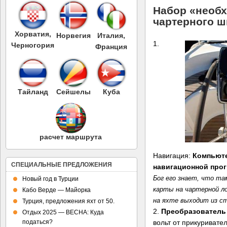
Набор «необ
чартерного ш
Хорватия,
Норвегия
Италия,
1.
Черногория
Франция
Тайланд
Сейшелы
Куба
расчет маршрута
Навигация:
Компьюте
СПЕЦИАЛЬНЫЕ ПРЕДЛОЖЕНИЯ
навигационной про
Бог его знает, что та
Новый год в Турции
карты на чартерной ло
Кабо Верде — Майорка
на яхте выходит из с
Турция, предложения яхт от 50.
2.
Преобразователь 
Отдых 2025 — ВЕСНА: Куда
вольт от прикуривател
податься?