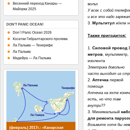
вольт.
Весенний переход Канары —
Майорка 2025
У всех с собой телеф
и все это надо заряжа
3.
Мультитул
и/или н
DON’T PANIC OCEAN!
Don`t Panic Ocean 2026
Также пригодится:
Косатки Гибралтарского пролива
Ла Пальма — Тенерифе
1.
Силовой провод 3
Ла Пальма
метров
, мультиметр,
Мадейра — Ла Пальма
изолента
Электрика довольно
часто выходит из стр
2.
Аптечка
первой
помощи
Аптечка на яхте конеч
есть, но что там
внутри??
3. Минимальный
наб
для ремонта парусо
Возьмите хотя бы немн
(февраль) 2017г.: «Канарская