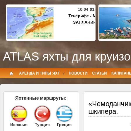
10.04-01.05.2027
Тенерифе - Майорка
ЗАПЛАНИРОВАНО
ATLAS яхты для круизо
АРЕНДА И ТИПЫ ЯХТ
НОВОСТИ
СТАТЬИ
КАПИТАН
Яхтенные маршруты:
«Чемоданчик
шкипера.
Испания
Турция
Греция