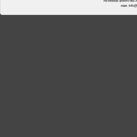
Яхтенное агентство А
нам:
info@