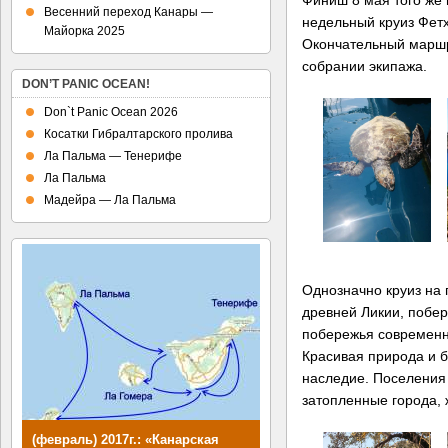
Весенний переход Канары —
недельный круиз Фет
Майорка 2025
Окончательный маршр
собрании экипажа.
DON’T PANIC OCEAN!
Don`t Panic Ocean 2026
Косатки Гибралтарского пролива
Ла Пальма — Тенерифе
Ла Пальма
Мадейра — Ла Пальма
Однозначно круиз на 
древней Ликии, побер
побережья современн
Красивая природа и 
наследие. Поселения
затопленные города,
(февраль) 2017г.: «Канарская