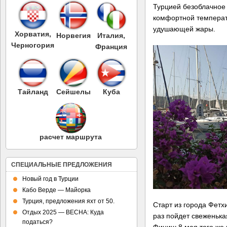
Турцией безоблачное 
комфортной температ
удушающей жары.
Хорватия,
Норвегия
Италия,
Черногория
Франция
Тайланд
Сейшелы
Куба
расчет маршрута
СПЕЦИАЛЬНЫЕ ПРЕДЛОЖЕНИЯ
Новый год в Турции
Кабо Верде — Майорка
Турция, предложения яхт от 50.
Старт из города Фетхи
Отдых 2025 — ВЕСНА: Куда
раз пойдет свеженька
податься?
Финиш 8 мая того же 