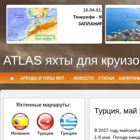
10.04-01.05.2027
Тенерифе - Майорка
ЗАПЛАНИРОВАНО
ATLAS яхты для круизо
АРЕНДА И ТИПЫ ЯХТ
НОВОСТИ
СТАТЬИ
КАПИТАН
Яхтенные маршруты:
Турция, май
В 2027 году майский 
Испания
Турция
Греция
1-8 мая. Погода ожид