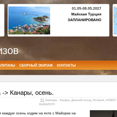
01.05-08.05.2027
Майская Турция
ЗАПЛАНИРОВАНО
изов
АПИТАНЫ
СБОРНЫЙ ЭКИПАЖ
КОНТАКТЫ
 -> Канары, осень.
Балеары - Канары
,
Дальний поход
,
Испания
,
НОВОС
БЫВАЛОГО
 каждую осень ходим на яхте с Майорки на