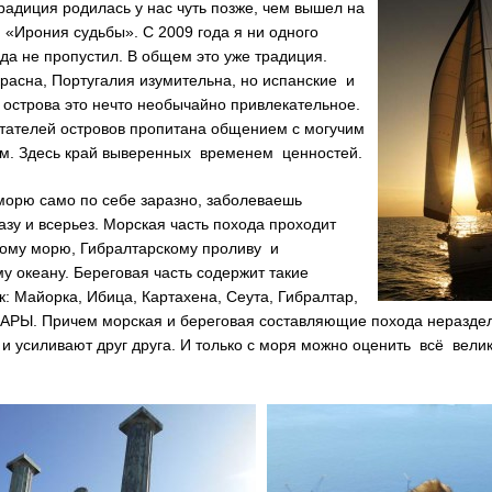
радиция родилась у нас чуть позже, чем вышел на
 «Ирония судьбы». С 2009 года я ни одного
да не пропустил. В общем это уже традиция.
расна, Португалия изумительна, но испанские и
 острова это нечто необычайно привлекательное.
итателей островов пропитана общением с могучим
м. Здесь край выверенных временем ценностей.
морю само по себе заразно, заболеваешь
азу и всерьез. Морская часть похода проходит
ому морю, Гибралтарскому проливу и
у океану. Береговая часть содержит такие
: Майорка, Ибица, Картахена, Сеута, Гибралтар,
АРЫ. Причем морская и береговая составляющие похода неразде
и усиливают друг друга. И только с моря можно оценить всё вели