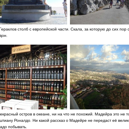
Гераклов столб с европейской части. Скала, за которую до сих пор 
дон.
екрасный остров в океане, ни на что не похожий. Мадейра это не 
тиану Роналдо. Ни какой рассказ о Мадейре не передаст её велик
адо побывать.