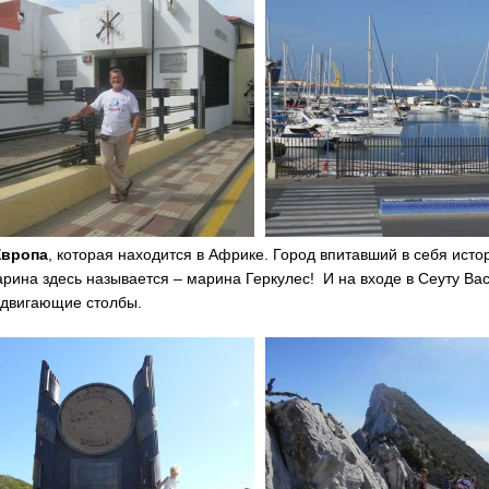
Европа
, которая находится в Африке. Город впитавший в себя ист
рина здесь называется – марина Геркулес! И на входе в Сеуту Ва
здвигающие столбы.