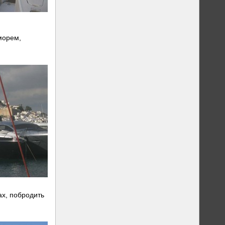
морем,
ах, побродить