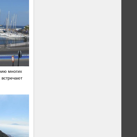
орию многих
с встречают