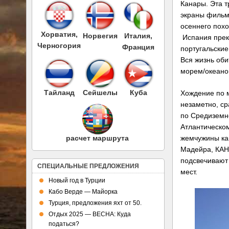
Канары. Эта т
экраны фильм
осеннего похо
Хорватия,
Норвегия
Италия,
Испания прек
Черногория
Франция
португальские
Вся жизнь об
морем/океано
Тайланд
Сейшелы
Куба
Хождение по 
незаметно, ср
по Средиземн
Атлантическом
жемчужины как
расчет маршрута
Мадейра, КАН
подсвечивают 
СПЕЦИАЛЬНЫЕ ПРЕДЛОЖЕНИЯ
мест.
Новый год в Турции
Кабо Верде — Майорка
Турция, предложения яхт от 50.
Отдых 2025 — ВЕСНА: Куда
податься?