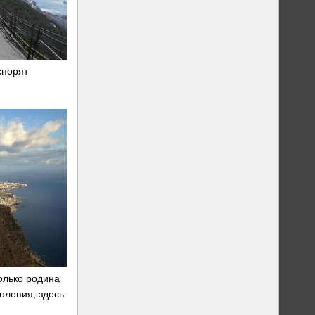
спорят
только родина
олепия, здесь