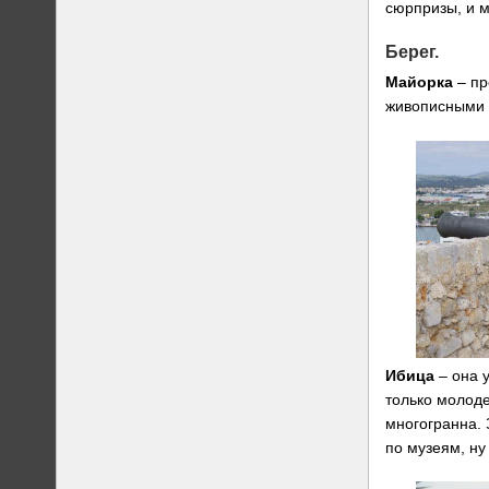
сюрпризы, и м
Берег.
Майорка
– пр
живописными 
Ибица
– она у
только молод
многогранна. 
по музеям, ну