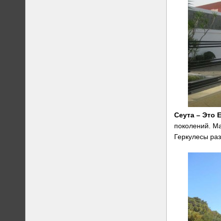
Сеута – Это 
поколений. Ма
Геркулесы ра