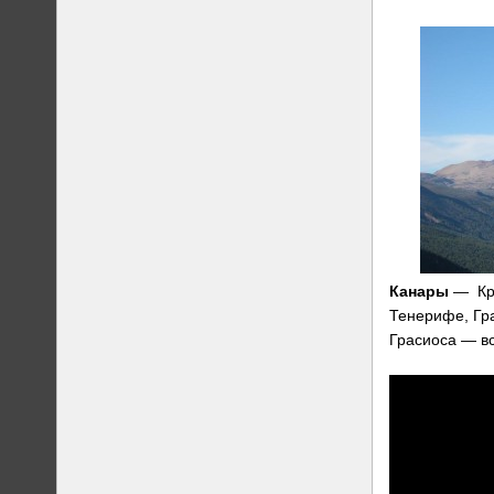
Канары
— Кра
Тенерифе, Гра
Грасиоса — вс