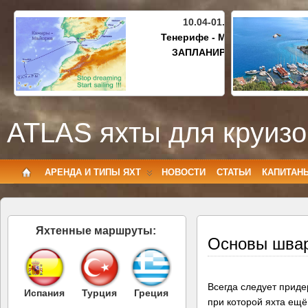
10.04-01.05.2027
Тенерифе - Майорка
ЗАПЛАНИРОВАНО
ATLAS яхты для круизо
АРЕНДА И ТИПЫ ЯХТ
НОВОСТИ
СТАТЬИ
КАПИТАН
Яхтенные маршруты:
Основы швар
Всегда следует приде
Испания
Турция
Греция
при которой яхта ещё