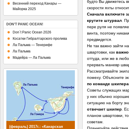
будто Вы движетесь в
Весенний переход Канары —
скорости яхты относи
Майорка 2025
Сначала включите з
крутите штурвал
. П
DON’T PANIC OCEAN!
пере руля не появляе
Don`t Panic Ocean 2026
винта, поэтому никак
Косатки Гибралтарского пролива
предвидется.
Ла Пальма — Тенерифе
Не так важно зайти н
Ла Пальма
швартовки, как
важно
Мадейра — Ла Пальма
оттуда, или же в люб
прервать маневр шва
Рассматривайте экипа
помеху. Объясните эк
по команде шкипера
Советы служащих мар
у них обычно хороши
ситуацию на борту зн
отвечает шкипер
. Е
планом швартовки, то
советам.
(февраль) 2017г.: «Канарская
Планируйте действия 