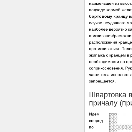
наименьшей из высот,
подходе кормой жела
бортовому кранцу к
случае неудачного м
наиболее вероятно ка
втискивания/расталки
расположения кранце
протискиваться. Поле
экипажа с кранцем в р
необходимости он пр
соприкосновения. Рук
части тела использов
запрещается.
Швартовка в
причалу (пр
Идем
вперед
по