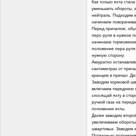
Как только яхта стал
уменьшить обороты, 
нейтраль. Подходим 
начинаем поворачива
Перед причалом, обы
перо руля в нужное п
начинаем торможение
положение пера руля
нужную сторону.
Аккуратно останавлив
сантиметрах от прич
кранцем в причал. Ди
Заводим кормовой шв
включаем переднюю п
сносящай яхту в сторо
ручкой газа на перед
положения яхты.
Далее заводим второ
увеличиваем обороты
швартовых. Заводим м
Потихоньку потравли