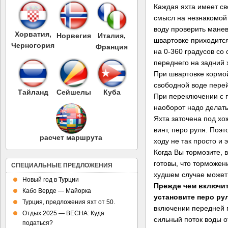
Каждая яхта имеет св
смысл на незнакомой 
воду проверить манев
Хорватия,
Норвегия
Италия,
швартовке приходится
Черногория
Франция
на 0-360 градусов со
переднего на задний 
При швартовке кормой
свободной воде пере
Тайланд
Сейшелы
Куба
При переключении с п
наоборот надо делать
Яхта заточена под хо
винт, перо руля. Поэ
расчет маршрута
ходу не так просто и
Когда Вы тормозите, 
готовы, что торможен
СПЕЦИАЛЬНЫЕ ПРЕДЛОЖЕНИЯ
худшем случае может 
Новый год в Турции
Прежде чем включит
Кабо Верде — Майорка
установите перо ру
Турция, предложения яхт от 50.
включении передней 
Отдых 2025 — ВЕСНА: Куда
сильный поток воды от
податься?