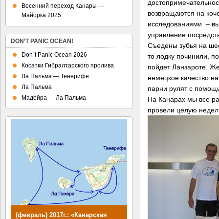
достопримечательнос
Весенний переход Канары —
возвращаются на коч
Майорка 2025
исследованиями – вы
управление посредств
DON’T PANIC OCEAN!
Съедены зубья на шес
Don`t Panic Ocean 2026
то лодку починили, по
Косатки Гибралтарского пролива
пойдет Ланзароте. Ж
Ла Пальма — Тенерифе
немецкое качество на
Ла Пальма
парни рулят с помощь
Мадейра — Ла Пальма
На Канарах мы все ра
провели целую неделю
(февраль) 2017г.: «Канарская