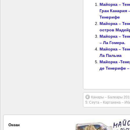
Майорка – Тен
Гран Канария 
Тенерифе
Майорка – Тене
остров Мадей
Майорка – Тен
– Ла Гомера.
Майорка – Тен
Ла Пальма
Майорка -Тене
де Тенерифе –
Канары – Балеары 2010
5: Сеута – Картахена – Иб
Океан