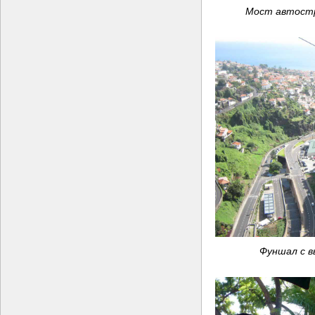
Мост автостр
Фуншал с в