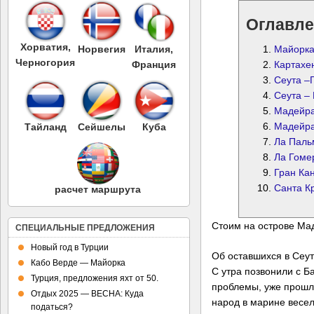
Оглавле
Хорватия,
Норвегия
Италия,
Майорка
Черногория
Франция
Картахе
Сеута –
Сеута –
Мадейр
Мадейр
Тайланд
Сейшелы
Куба
Ла Паль
Ла Гоме
Гран Ка
Санта К
расчет маршрута
Стоим на острове Ма
СПЕЦИАЛЬНЫЕ ПРЕДЛОЖЕНИЯ
Новый год в Турции
Об оставшихся в Сеут
Кабо Верде — Майорка
С утра позвонили с Ба
Турция, предложения яхт от 50.
проблемы, уже прошли
Отдых 2025 — ВЕСНА: Куда
народ в марине весе
податься?