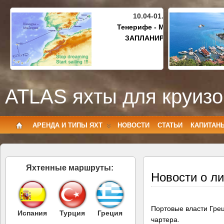
10.04-01.05.2027
Тенерифе - Майорка
ЗАПЛАНИРОВАНО
ATLAS яхты для круизо
АРЕНДА И ТИПЫ ЯХТ
НОВОСТИ
СТАТЬИ
КАПИТАН
Яхтенные маршруты:
Новости о ли
Портовые власти Грец
Испания
Турция
Греция
чартера.