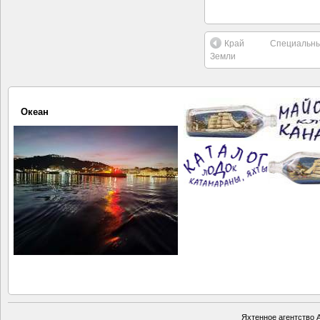
Край
Специальны
Земли
Океан
Яхтенное агентство А