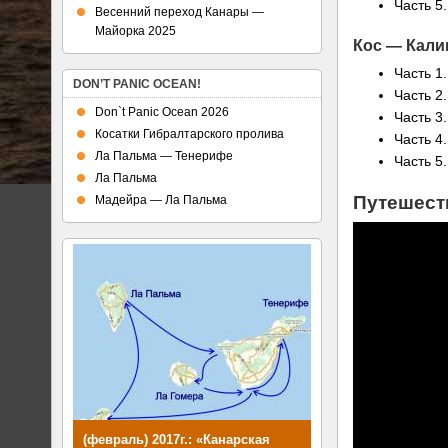
Часть 5
Весенний переход Канары —
Майорка 2025
Кос — Кали
Часть 1
DON’T PANIC OCEAN!
Часть 2
Don`t Panic Ocean 2026
Часть 3
Косатки Гибралтарского пролива
Часть 4
Ла Пальма — Тенерифе
Часть 5
Ла Пальма
Путешеств
Мадейра — Ла Пальма
(февраль) 2017г.: «Канарская