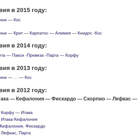
ия в 2015 году:
ини — Кос
ини — Крит — Карпатос — Алимия — Книдос -Кос
ия в 2014 году:
та — Пакси -Превеза -Парга — Корфу
ия в 2013 году:
рини — … — Кос
ия в 2012 году:
ака — Кефалония — Фискардо — Скорпио — Лефкас —
.
Корфу — Итака
.
Итака-Кефалония
Кефалония, Фискардо
Лефкас, Парга