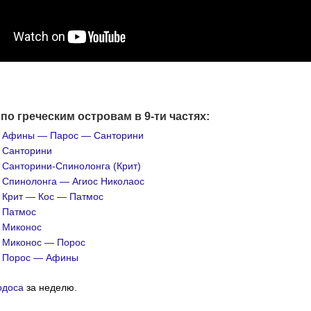
по греческим островам в 9-ти частях:
.
Афины — Парос — Санторини
.
Санторини
.
Санторини-Спинолонга (Крит)
.
Спинолонга — Агиос Николаос
.
Крит — Кос — Патмос
.
Патмос
Миконос
.
Миконос — Порос
.
Порос — Афины
одоса
за неделю.