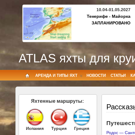
10.04-01.05.2027
Тенерифе - Майорка
ЗАПЛАНИРОВАНО
ATLAS яхты для кру
АРЕНДА И ТИПЫ ЯХТ
НОВОСТИ
СТАТЬИ
К
Яхтенные маршруты:
Рассказ
Путешеств
Испания
Турция
Греция
Родос — Сант