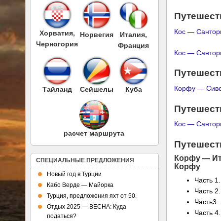
Путешеств
Кос — Сантор
Хорватия,
Норвегия
Италия,
Черногория
Франция
Кос — Сантор
Путешеств
Корфу — Сиво
Тайланд
Сейшелы
Куба
Путешеств
Кос — Санто
расчет маршрута
Путешеств
Корфу — Ит
СПЕЦИАЛЬНЫЕ ПРЕДЛОЖЕНИЯ
Корфу
Новый год в Турции
Часть 1
Кабо Верде — Майорка
Часть 2
Турция, предложения яхт от 50.
Часть3.
Отдых 2025 — ВЕСНА: Куда
Часть 4.
податься?