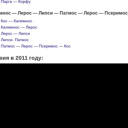
.
Парга — Корфу
мнос — Лерос — Липси — Патмос — Лерос — Псеримос
.
Кос — Калимнос
.
Калимнос — Лерос
.
Лерос — Липси
.
Липси- Патмос
.
Патмос — Лерос — Псеримос — Кос
ия в 2011 году: