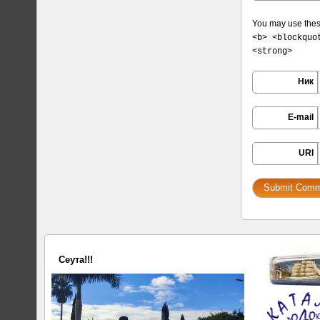
You may use the
<b> <blockquo
<strong>
Ник
E-mail
URI
Сеута!!!