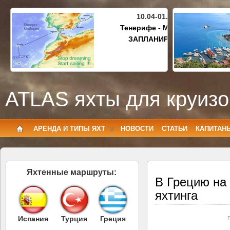
10.04-01.05.2027
Тенерифе - Майорка
ЗАПЛАНИРОВАНО
ATLAS яхты для круизо
АРЕНДА И ТИПЫ ЯХТ
НОВОСТИ
СТАТЬИ
КАПИТАН
Яхтенные маршруты:
В Грецию на 
яхтинга
Испания
Турция
Греция