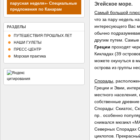
Эгейское море.
парусная неделя»- Специальные
предложения по Канарам
Самый большой плюс 
что за пару недель н
интересующего Вас ме
РАЗДЕЛЫ
обычно подразумевае
ПУТЕШЕСТВИЯ ПРОШЛЫХ ЛЕТ
другим путем. Самы
НАШИ ГУЛЕТЫ
Греции
проходят чер
ПРЕСС-ЦЕНТР
Кикладах (39 острово
Морская практика
можете окунуться в 
острова из группы не
Спорады
, расположе
Греции и Эвии, интер
местного населения, 
собственные древние
Спорады: Скиатос, Ск
пр.. особенно популя
снимался мюзикл «
Северных Спорадах О
циклопов. Прекрасный