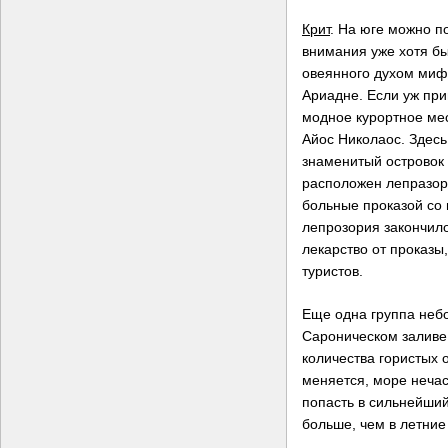
Крит
. На юге можно п
внимания уже хотя бы
овеянного духом миф
Ариадне. Если уж при
модное курортное мес
Айос Николаос. Здес
знаменитый островок
расположен лепразори
больные проказой со
лепрозория закончил
лекарство от проказы
туристов.
Еще одна группа неб
Сароническом заливе.
количества гористых о
меняется, море неча
попасть в сильнейши
больше, чем в летние