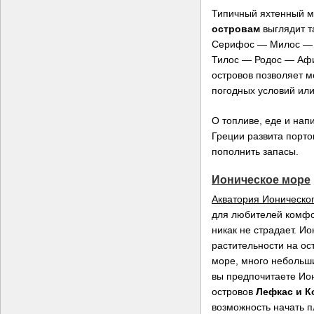
Типичный яхтенный 
островам
выглядит 
Серифос — Милос — 
Тилос — Родос — Аф
островов позволяет м
погодных условий или
О топливе, еде и нап
Греции развита порто
пополнить запасы.
Ионическое море
Акватория Ионическо
для любителей комфор
никак не страдает. И
растительности на о
море, много небольши
вы предпочитаете Ион
островов
Лефкас и К
возможность начать 