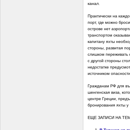
канал.
Практически на каждо
порт, где можно броси
острове нет аэропор
транспортом оказыва
капитану яхты необхо
стороны, развитая по
слишком переживать о
с другой стороны сто
недостатке предусмот
источником опасности
Гражданам РФ для въ
шенгенская виза, ко
центре Греции, пред
бронирования яхты у 
ЕЩЕ ЗАПИСИ НА ТЕМ
В Турцию на я