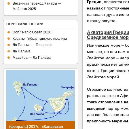
Греции
, являются ве
Весенний переход Канары —
называют постоянные
Майорка 2025
начинают дуть в июне
к концу августа.
DON’T PANIC OCEAN!
Акватория Греци
Don`t Panic Ocean 2026
Средиземное мо
Косатки Гибралтарского пролива
Ионическое море – бо
Ла Пальма — Тенерифе
меньше, но они намно
Ла Пальма
Эгейское море – напр
Мадейра — Ла Пальма
практически нет шти
яхте в Греции лежат 
Эгейского морей.
Огромное количество 
располагаются в Афи
точка отправления
на
выгодный чартер мож
для вас большое зна
предпочесть
марины 
(февраль) 2017г.: «Канарская