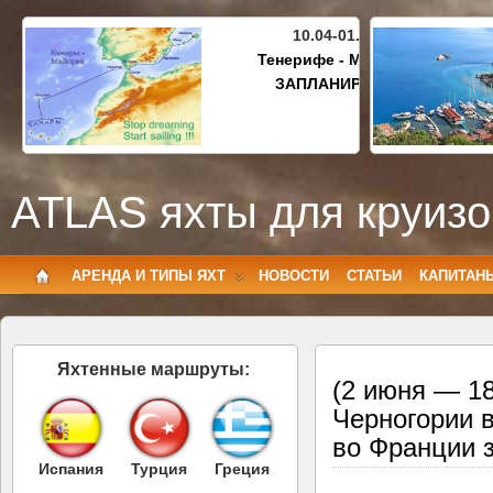
10.04-01.05.2027
Тенерифе - Майорка
ЗАПЛАНИРОВАНО
ATLAS яхты для круизо
АРЕНДА И ТИПЫ ЯХТ
НОВОСТИ
СТАТЬИ
КАПИТАН
Яхтенные маршруты:
(2 июня — 18
Черногории 
во Франции з
Испания
Турция
Греция