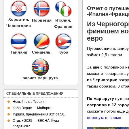
Отчет о путеш
-Италия-Франц
Хорватия,
Норвегия
Италия,
Из Черногор
Черногория
Франция
финишем во 
евро
Путешествие планир
Тайланд
Сейшелы
Куба
займет 2,5 недели.
За две с половиной 
сможете совершить 
расчет маршрута
из Черногории
вокр
таким образом, 3 стр
СПЕЦИАЛЬНЫЕ ПРЕДЛОЖЕНИЯ
По маршруту
путеше
Новый год в Турции
островов и 12 горо
Кабо Верде — Майорка
сможете потом еще д
Турция, предложения яхт от 50.
перепутать время
Отдых 2025 — ВЕСНА: Куда
податься?