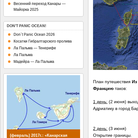
Весенний переход Канары —
Майорка 2025
DON’T PANIC OCEAN!
Don`t Panic Ocean 2026
Косатки Гибралтарского пролива
Ла Пальма — Тенерифе
Ла Пальма
Мадейра — Ла Пальма
План путешествия
Из
Францию
таков:
1 день:
(2 июня) выхо
Адриатику в город Бар
2 день:
(3 июня)
Открытие границы.
(февраль) 2017г.: «Канарская