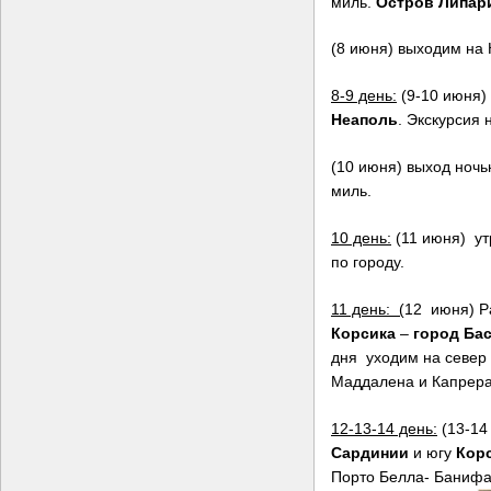
миль.
Остров Липар
(8 июня) выходим на 
8-9 день:
(9-10 июня)
Неаполь
. Экскурсия 
(10 июня) выход ноч
миль.
10 день:
(11 июня) у
по городу.
11 день: (
12 июня) Р
Корсика
–
город Бас
дня уходим на север
Маддалена и Капрера
12-13-14 день:
(13-14
Сардинии
и югу
Корс
Порто Белла- Банифа