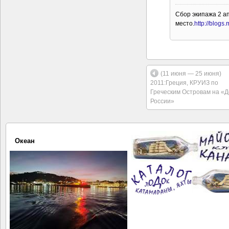
Сбор экипажа 2 а
место.
http://blogs.
(11 июня — 25 июня)
2011:Греция, КРУИЗ по
Греческим Островам на «Д
России»
Океан