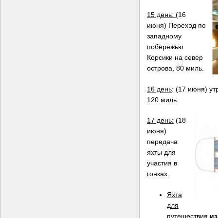
15 день:
(16
июня) Переход по
западному
побережью
Корсики на север
острова, 80 миль.
16 день
: (17 июня) у
120 миль.
17 день:
(18
июня)
передача
яхты для
участия в
гонках.
Яхта
для
путешествия
из