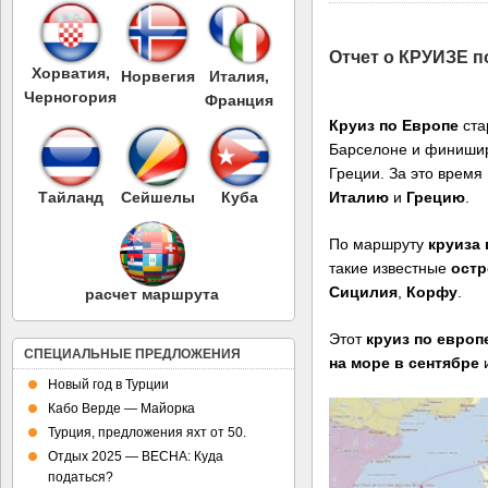
Отчет о КРУИЗЕ 
Хорватия,
Норвегия
Италия,
Черногория
Франция
Круиз по Европе
ста
Барселоне и финишир
Греции. За это время
Италию
и
Грецию
.
Тайланд
Сейшелы
Куба
По маршруту
круиза
такие известные
остр
Сицилия
,
Корфу
.
расчет маршрута
Этот
круиз по европ
СПЕЦИАЛЬНЫЕ ПРЕДЛОЖЕНИЯ
на море в сентябре
Новый год в Турции
Кабо Верде — Майорка
Турция, предложения яхт от 50.
Отдых 2025 — ВЕСНА: Куда
податься?