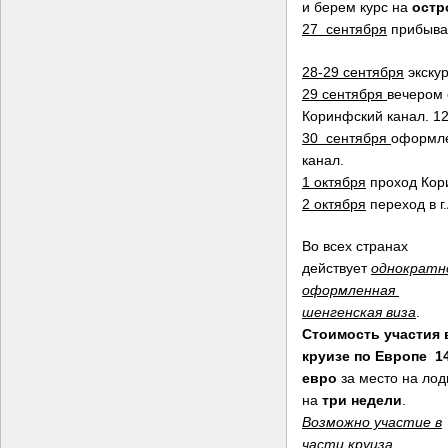
и берем курс на
остр
27 сентября
прибыва
28-29 сентября
экскур
29 сентября
вечером 
Коринфский канал. 12
30 сентября
оформле
канал.
1 октября
проход Кор
2 октября
переход в 
Во всех странах
действует
однократн
оформленная
шенгенская виза
.
Стоимость участия 
круизе по Европе 1
евро
за место на лод
на
три недели
.
Возможно участие в
части круиза
,