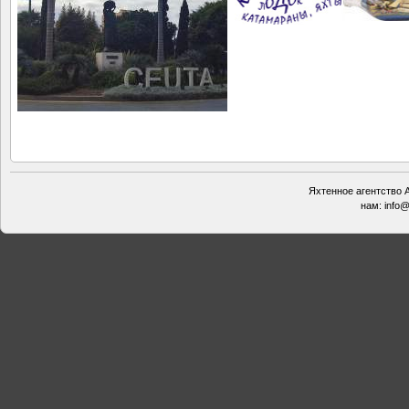
Яхтенное агентство А
нам:
info@