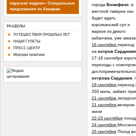
парусная неделя»- Специальные
города
Бонифачо
, в
предложения по Канарам
местной таверне нас
будет ждать
корсиканский суп и
РАЗДЕЛЫ
жаркое из дикого
ПУТЕШЕСТВИЯ ПРОШЛЫХ ЛЕТ
кабанчика, уже заказа
НАШИ ГУЛЕТЫ
16 сентября
переход
ПРЕСС-ЦЕНТР
на
остров Сардиния
Морская практика
17-18 сентября корот
переходы с осмотром
достопримечательнос
острова Сардиния
,
19 сентября
переход
250 миль, займет при
21 сентября
экскурси
21 сентября
вечером 
мили
22-23 сентября
поход
24 сентября
Мессинск
25 сентября
Поход вок