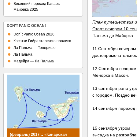
Весенний переход Канары —
Майорка 2025
План путешествия из
DON’T PANIC OCEAN!
Старт вечером 10 се
Don`t Panic Ocean 2026
Пальма де Майорка.
Косатки Гибралтарского пролива
Ла Пальма — Тенерифе
11 Сентября вечером
Ла Пальма
достопримечательнос
Мадейра — Ла Пальма
12 Сентября вечером 
Менорка в Махон.
13 сентября рано ут
с городом. Поздно ве
14 сентября переход
15 сентября
утром
(февраль) 2017г.: «Канарская
высадка на разграбл