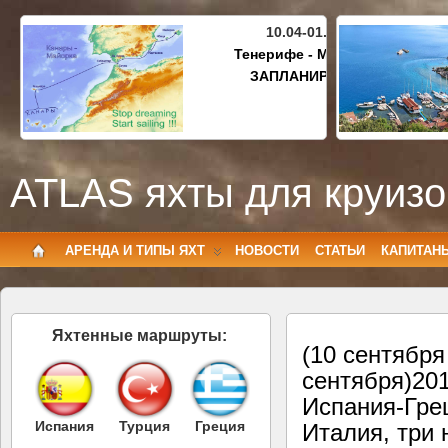
10.04-01.05.2027
Тенерифе - Майорка
ЗАПЛАНИРОВАНО
ATLAS яхты для круизо
АРЕНДА И ТИПЫ ЯХТ
НОВОСТИ
СТАТЬИ
КАПИТАН
Яхтенные маршруты:
(10 сентябр
сентября)201
Испания-Гре
Испания
Турция
Греция
Италия, три 