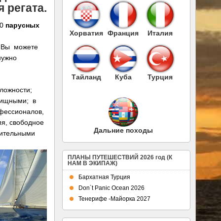
 регата.
00
парусных
Хорватия
Франция
Италия
 Вы можете
нужно
Тайланд
Куба
Турция
ложности;
елищными; в
офессионалов,
мя, свободное
Дальние походы
лительными
ПЛАНЫ ПУТЕШЕСТВИЙ 2026 год (К
НАМ В ЭКИПАЖ)
Бархатная Турция
Don`t Panic Ocean 2026
Тенерифе -Майорка 2027