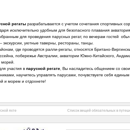
усной регаты
разрабатывается с учетом сочетания спортивных со
одаря исключительно удобным для безопасного плавания акватори
ыбранным для проведения парусных регат, по вечерам гостей обы
 экскурсии, уютные таверны, рестораны, танцы.
йонам, где проводятся ралли-регаты, относятся Британо-Виргинск
ссейна, побережье Австралии, акватории Южно-Китайского, Андам
 морей.
для участия в
парусной регате
, Вы насладитесь общением со сво
иками, научитесь управлять парусами, почувствуете себя единым
й и морем и отдохнете!
сной яхте
Список вещей обязательных в путеш