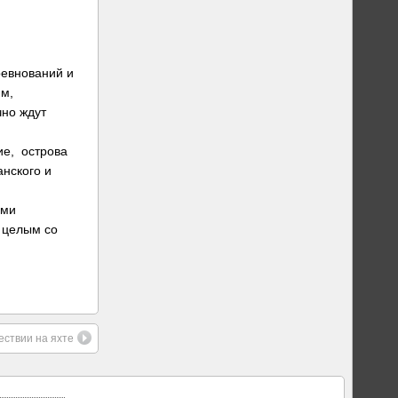
ревнований и
ям,
чно ждут
ие, острова
анского и
ими
 целым со
ествии на яхте