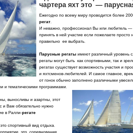
чартера яхт это — парусная
Ежегодно по всему миру проводится более 20
регат
.
И неважно, профессионал Вы или любитель —
принять в ней участие если пожелаете просто 
правильно ее выбрать.
Парусные регаты
имеют различный уровень с
регаты могут быть как спортивными, так и зр
регатах существует возможность участия и пр
и яхтсменов-любителей. И самое главное, вре
от гонок обычно заполнено различными увесе
и и тематическими программами.
ны, выносливы и азартны, этот
с и Вам обязательно нужно
ие в Ралли-
регате
это спортивный вид отдыха.
оприятие это соревнование