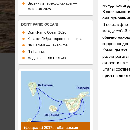
Весенний переход Канары —
между команд
Майорка 2025
В зависимости
она приравнив
В состав флот
DON’T PANIC OCEAN!
между собой. 
Don`t Panic Ocean 2026
обычно находя
Косатки Гибралтарского пролива
корреспонден
Ла Пальма — Тенерифе
Команды яхт 
Ла Пальма
ралли-регаты
Мадейра — Ла Пальма
скорости на э
Этапы соответ
призы, или от
(февраль) 2017г.: «Канарская