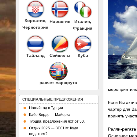
Хорватия,
Норвегия
Италия,
Черногория
Франция
Тайланд
Сейшелы
Куба
расчет маршрута
мероприятиям
СПЕЦИАЛЬНЫЕ ПРЕДЛОЖЕНИЯ
Если Вы актив
Новый год в Турции
чартер для Ва
Кабо Верде — Майорка
принять участ
Турция, предложения яхт от 50.
Отдых 2025 — ВЕСНА: Куда
Ралли-
регата
податься?
Основное мер