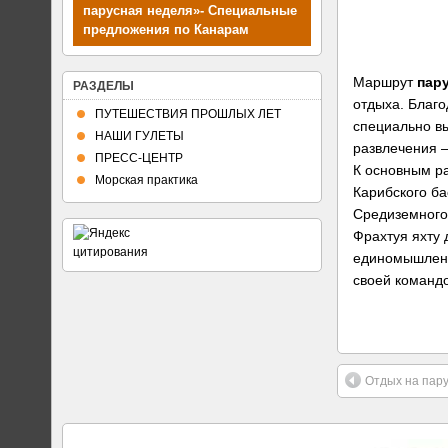
парусная неделя»- Специальные
предложения по Канарам
Маршрут
пар
РАЗДЕЛЫ
отдыха. Благ
ПУТЕШЕСТВИЯ ПРОШЛЫХ ЛЕТ
специально в
НАШИ ГУЛЕТЫ
развлечения —
ПРЕСС-ЦЕНТР
К основным ра
Морская практика
Карибского ба
Средиземного
Фрахтуя яхту 
единомышленн
своей командо
Отдых на пару