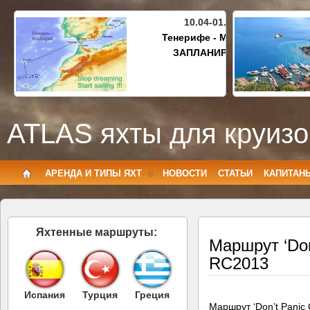
10.04-01.05.2027
Тенерифе - Майорка
ЗАПЛАНИРОВАНО
ATLAS яхты для круизо
АРЕНДА И ТИПЫ ЯХТ
НОВОСТИ
СТАТЬИ
КАПИТАН
Яхтенные маршруты:
Маршрут ‘Don
RC2013
Испания
Турция
Греция
Маршрут ‘Don’t Panic