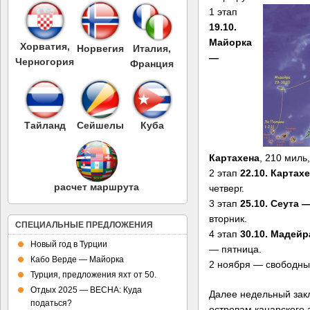
1 этап
19.10.
Майорка
Хорватия,
Норвегия
Италия,
—
Черногория
Франция
Тайланд
Сейшелы
Куба
Картахена
, 210 миль
2 этап
22.10. Картах
расчет маршрута
четверг.
3 этап
25.10. Сеута 
вторник.
СПЕЦИАЛЬНЫЕ ПРЕДЛОЖЕНИЯ
4 этап
30.10. Мадей
Новый год в Турции
— пятница.
Кабо Верде — Майорка
2 ноября — свободны
Турция, предложения яхт от 50.
Отдых 2025 — ВЕСНА: Куда
Далее недельный зак
податься?
островам канарского 