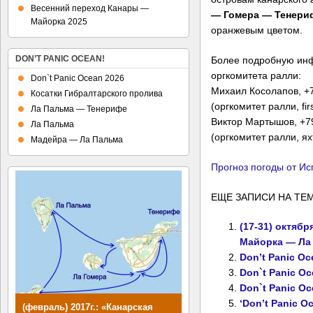
Весенний переход Канары —
— Гомера — Тенери
Майорка 2025
оранжевым цветом.
DON’T PANIC OCEAN!
Более подробную ин
оргкомитета ралли:
Don`t Panic Ocean 2026
Михаил Косолапов, +
Косатки Гибралтарского пролива
(оргкомитет ралли, firs
Ла Пальма — Тенерифе
Виктор Мартышов, +79
Ла Пальма
(оргкомитет ралли, я
Мадейра — Ла Пальма
Прогноз погоды от И
ЕЩЕ ЗАПИСИ НА ТЕМ
(17-31) октябр
Майорка — Ла
Don’t Panic O
Don`t Panic Oc
Don`t Panic Oc
‘Don’t Panic O
(февраль) 2017г.: «Канарская