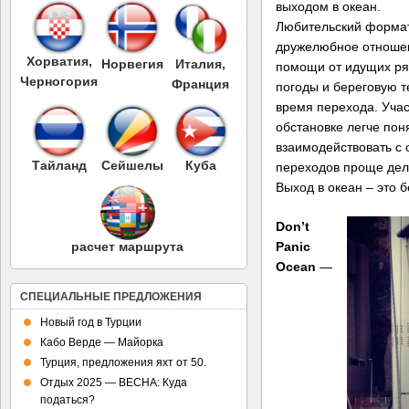
выходом в океан.
Любительский формат
дружелюбное отношен
Хорватия,
Норвегия
Италия,
помощи от идущих ря
Черногория
Франция
погоды и береговую 
время перехода. Учас
обстановке легче пон
взаимодействовать с
Тайланд
Сейшелы
Куба
переходов проще дел
Выход в океан – это 
Don’t
Panic
расчет маршрута
Ocean
—
СПЕЦИАЛЬНЫЕ ПРЕДЛОЖЕНИЯ
Новый год в Турции
Кабо Верде — Майорка
Турция, предложения яхт от 50.
Отдых 2025 — ВЕСНА: Куда
податься?