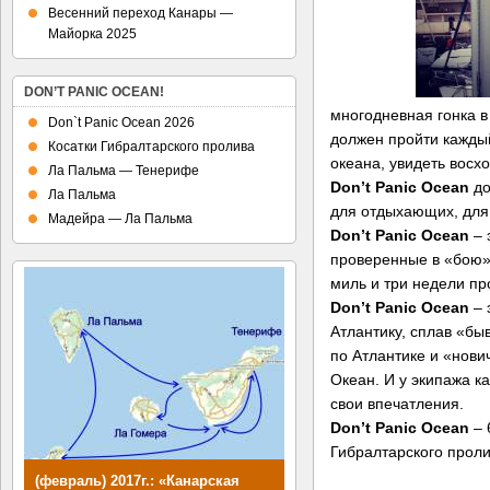
Весенний переход Канары —
Майорка 2025
DON’T PANIC OCEAN!
многодневная гонка в
Don`t Panic Ocean 2026
должен пройти кажды
Косатки Гибралтарского пролива
океана, увидеть восхо
Ла Пальма — Тенерифе
Don’t Panic Ocean
до
Ла Пальма
для отдыхающих, для
Мадейра — Ла Пальма
Don’t Panic Ocean
– 
проверенные в «бою» 
миль и три недели п
Don’t Panic Ocean
– 
Атлантику, сплав «б
по Атлантике и «нови
Океан. И у экипажа ка
свои впечатления.
Don’t Panic Ocean
– 
Гибралтарского прол
(февраль) 2017г.: «Канарская