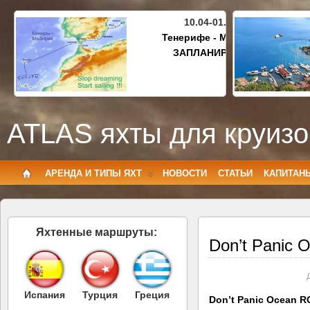
10.04-01.05.2027
Тенерифе - Майорка
ЗАПЛАНИРОВАНО
ATLAS яхты для круизо
АРЕНДА И ТИПЫ ЯХТ
НОВОСТИ
СТАТЬИ
КАПИТАН
Яхтенные маршруты:
Don’t Panic 
Испания
Турция
Греция
Don’t Panic Ocean 