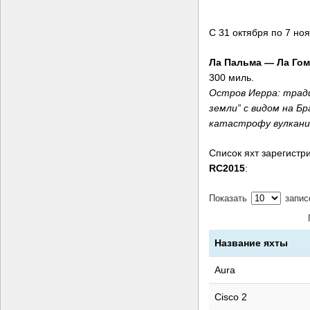
С 31 октября по 7 ноя
Ла Пальма — Ла Го
300 миль.
Остров Иерра: трад
земли” с видом на Б
катастрофу вулканич
Список яхт зарегист
RC2015
:
Показать
запис
Название яхты
Aura
Cisco 2