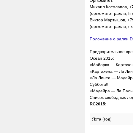
Оргкомитет:
Михаил Косолапов, +
(оргкомитет ралли, firs
Виктор Мартышов, +79
(оргкомитет ралли, ях
Положение о ралли D
Предварительное врем
Ocean 2015:
«Майорка — Картахена
«Картахена — Ла Лине
«Ла Линеа — Мадейра
Суббота!!!
«Мадейра — Ла Пальм
Список свободных ло
RC2015
:
Яхта (год)