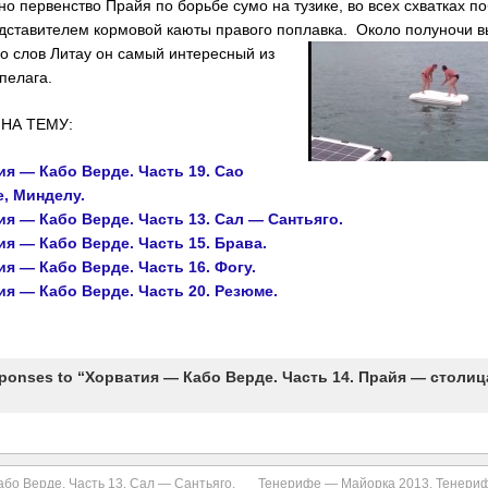
о первенство Прайя по борьбе сумо на тузике, во всех схватках п
дставителем кормовой каюты правого поплавка.
Около полуночи в
со слов Литау он самый интересный из
пелага.
НА ТЕМУ:
я — Кабо Верде. Часть 19. Сао
е, Минделу.
я — Кабо Верде. Часть 13. Сал — Сантьяго.
я — Кабо Верде. Часть 15. Брава.
я — Кабо Верде. Часть 16. Фогу.
я — Кабо Верде. Часть 20. Резюме.
ponses to “Хорватия — Кабо Верде. Часть 14. Прайя — столиц
бо Верде. Часть 13. Сал — Сантьяго.
Тенерифе — Майорка 2013. Тенери