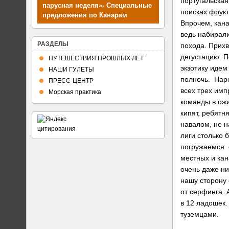
португальская
поисках фрукт
Планы путешествий
Впрочем, кана
ведь набирали
РАЗДЕЛЫ
похода. Прих
дегустацию. 
ПУТЕШЕСТВИЯ ПРОШЛЫХ ЛЕТ
экзотику идем
НАШИ ГУЛЕТЫ
полночь. Наро
ПРЕСС-ЦЕНТР
всех трех имп
Морская практика
команды в ож
кипят, ребятн
навалом, не 
лиги столько 
погружаемся 
местных и кан
очень даже ни
нашу сторону 
от серфинга.
в 12 ладошек.
туземцами.