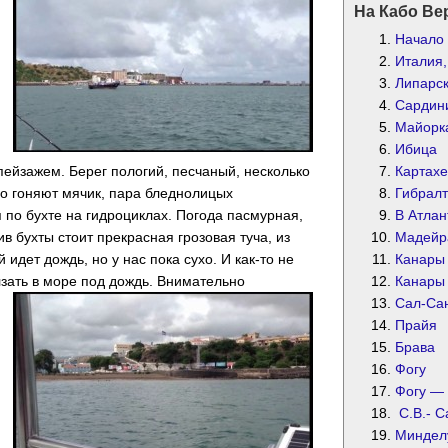
На Кабо Ве
Начало
Италия
Липарск
Сардин
Майорк
Ибица
ейзажем. Берег пологий, песчаный, несколько
Картах
о гоняют мячик, пара бледнолицых
Гибрал
 по бухте на гидроциклах. Погода пасмурная,
В Атлан
в бухты стоит прекрасная грозовая туча, из
Мадейр
 идет дождь, но у нас пока сухо. И как-то не
Канары
зать в море под дождь.
Внимательно
Канары
Сал-Са
Прайя
Брава
Фогу
Фогу —
С.В.- С
Миндел