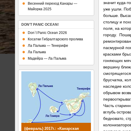
значит куда-то
Весенний переход Канары —
уже ушли. Поб
Майорка 2025
больше. Выса
столицу и пох
DON’T PANIC OCEAN!
поля, на кото
Don`t Panic Ocean 2026
городу. Поша
Косатки Гибралтарского пролива
ремонтирован
Ла Пальма — Тенерифе
пасмурной пог
Ла Пальма
красками бры
Мадейра — Ла Пальма
гоняющих мяч
вершину ближ
смотрящегося
брусчатка, ко
наследие кол
обрывом возв
первооткрыва
Часть старин
вглубь остров
бедновато, ст
колонизаторов