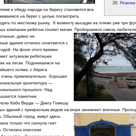
Резюме
лиже к обеду народа на берегу становится все
живаемся на берег с целью посмотреть
одить по местному рынку. К моменту высадки на пляже уже три ф
рых компании ребятни гоняют мячик.
Пробираемся сквозь любителе
рпаные, давно не
ные здания отлично сочетаются с
одой. На фоне этого яркими
зжет энтузиазм ребятишек
ик на песке. Поднимаемся на
айшего холма, с берега
 очень привлекательно. Хорошая
лониальная архитектура —
ониального прошлого. Над
ышается памятник
телю Кабо Верде — Диегу Гомешу.
ных зданий с прекрасным видом на море занимают военные.
Прохо
а. Обычный город, живут здесь
рана только что скинула гнет
. Осталась классная