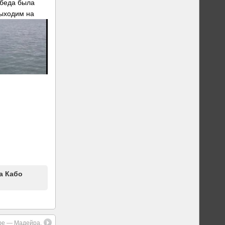
обеда была
ыходим на
а Кабо
фе — Мадейра.