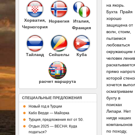
на якорь.
Бухта Прайя
хорошо
Хорватия,
Норвегия
Италия,
защищена от
Черногория
Франция
волн, стоим,
пытаемся
любоваться
окружающим п
Тайланд
Сейшелы
Куба
человек ленив
раскатывается
прямо напроти
которой стеной
расчет маршрута
хочется выпол
осматриваем
бухту в
СПЕЦИАЛЬНЫЕ ПРЕДЛОЖЕНИЯ
поисках
Новый год в Турции
Липари. Нет
Кабо Верде — Майорка
нигде наших
Турция, предложения яхт от 50.
компаньонов
Отдых 2025 — ВЕСНА: Куда
по походу,
податься?