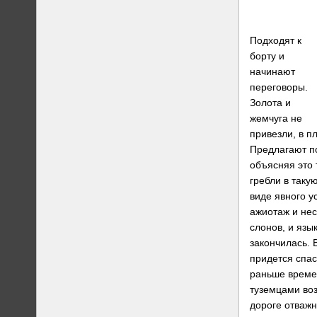
Подходят к
борту и
начинают
переговоры.
Золота и
жемчуга не
привезли, в п
Предлагают п
объясняя это 
гребли в таку
виде явного у
ажиотаж и нес
слонов, и язы
закончилась. 
придется спас
раньше времен
туземцами воз
дороге отважн