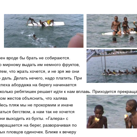
лен вроде бы брать не собираются.
о мирному выдать им немного фруктов,
тем, что жрать хочется, и не зря же они
ю даль. Делать нечего, надо платить. При
спеха абордажа на берегу начинается
колько ребятишек решает идти к нам вплавь.
Приходится прекраща
ком жестов объяснить, что халява
Весь пляж мы не прокормим и иначе
аться бегством, а нам так не хочется
и выходить из бухты. «Галера» с
вращается на берег, разворачивая по
ых пловцов одиночек. Ближе к вечеру