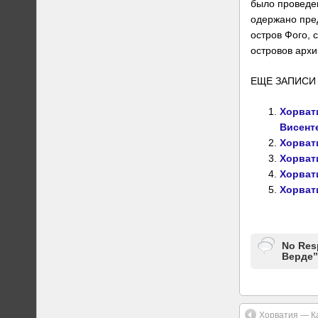
было проведен
одержано пре
остров Фого, 
островов архи
ЕЩЕ ЗАПИСИ 
Хорвати
Висент
Хорвати
Хорвати
Хорвати
Хорвати
No Res
Верде”
Хорватия — Ка