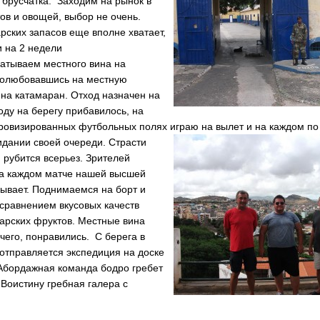
 брусчатка. Заходим на рынок в
ов и овощей, выбор не очень.
рских запасов еще вполне хватает,
 на 2 недели
ватываем местного вина на
Полюбовавшись на местную
 на катамаран. Отход назначен на
ду на берегу прибавилось, на
ровизированных футбольных полях играю на вылет и на каждом по
идании своей очереди.
Страсти
я рубится всерьез. Зрителей
на каждом матче нашей высшей
бывает. Поднимаемся на борт и
сравнением вкусовых качеств
арских фруктов. Местные вина
чего, понравились. С берега в
отправляется экспедиция на доске
 Абордажная команда бодро гребет
 Воистину гребная галера с