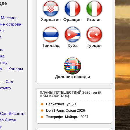
рде
, Мессина
Хорватия
Франция
Италия
ие острова
ия
а
Тайланд
Куба
Турция
ена
тар
тику
а — Канары
Дальние походы
 — Сал
нтьяго
ПЛАНЫ ПУТЕШЕСТВИЙ 2026 год (К
НАМ В ЭКИПАЖ)
Бархатная Турция
Don`t Panic Ocean 2026
 Сао Висенте
Тенерифе -Майорка 2027
ао Антан
у