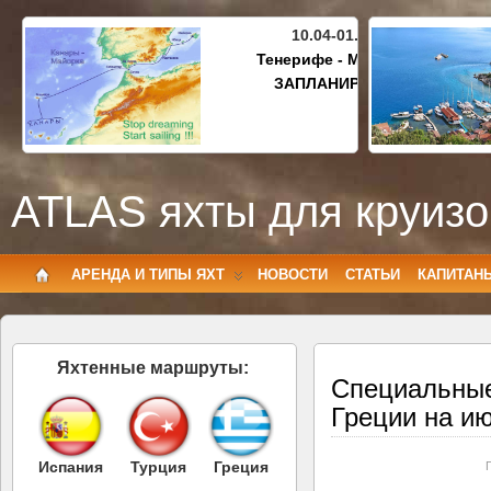
10.04-01.05.2027
Тенерифе - Майорка
ЗАПЛАНИРОВАНО
ATLAS яхты для круизо
АРЕНДА И ТИПЫ ЯХТ
НОВОСТИ
СТАТЬИ
КАПИТАН
Яхтенные маршруты:
Специальные
Греции на и
Испания
Турция
Греция