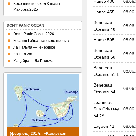
Hanse 430
08.06
Весенний переход Канары —
Майорка 2025
Hanse 455
08.06
Beneteau
08.06
DON’T PANIC OCEAN!
Oceanis 48
Don`t Panic Ocean 2026
Hanse 505
08.06
Косатки Гибралтарского пролива
Ла Пальма — Тенерифе
Beneteau
08.06
Ла Пальма
Oceanis 50
Мадейра — Ла Пальма
Beneteau
08.06
Oceanis 51.1
Beneteau
08.06
Oceanis 54
Jeanneau
Sun Odyssey
08.06
54DS
Lagoon 42
08.06
(февраль) 2017г.: «Канарская