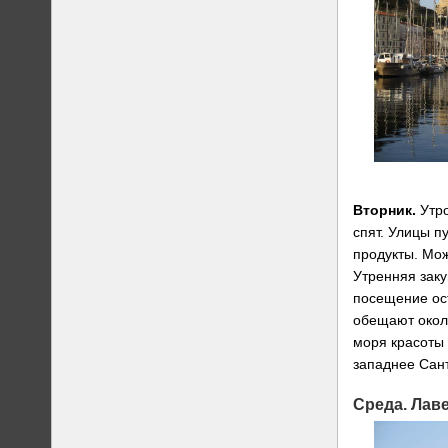
Вторник.
Утро
спят. Улицы п
продукты. Мож
Утренняя заку
посещение ост
обещают около
моря красоты 
западнее Сант
Среда.
Лаве