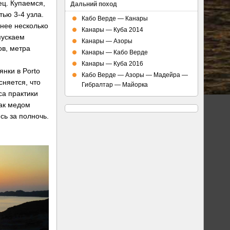
ец. Купаемся,
Дальний поход
тью 3-4 узла.
Кабо Верде — Канары
чнее несколько
Канары — Куба 2014
пускаем
Канары — Азоры
ов, метра
Канары — Кабо Верде
Канары — Куба 2016
нки в Porto
Кабо Верде — Азоры — Мадейра —
сняется, что
Гибралтар — Майорка
са практики
как медом
сь за полночь.