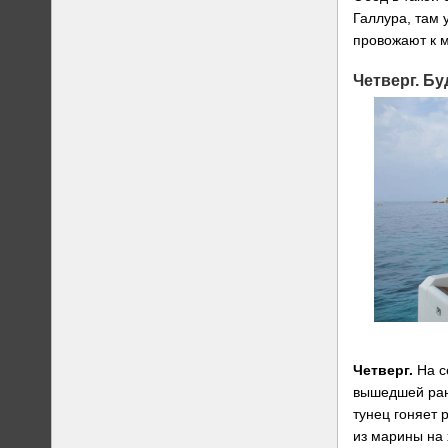
Галлура, там 
провожают к м
Четверг. Бу
Четверг.
На с
вышедшей ран
тунец гоняет 
из марины на 