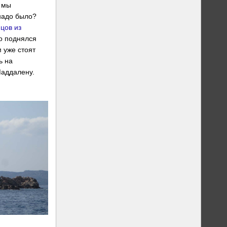
а мы
надо было?
цов из
то поднялся
 уже стоят
ь на
Маддалену.