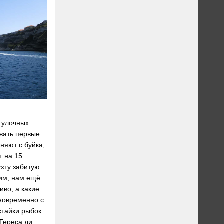
огулочных
ывать первые
няют с буйка,
т на 15
ухту забитую
дим, нам ещё
иво, а какие
иновременно с
стайки рыбок.
 Тереса ди