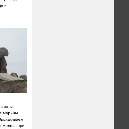
де и
 с яхты
ее марины
 Выскакиваем
ю мелочь при