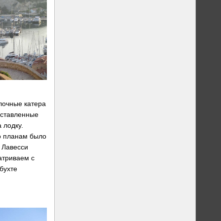
лочные катера
оставленные
 лодку.
о планам было
е Лавесси
атриваем с
бухте