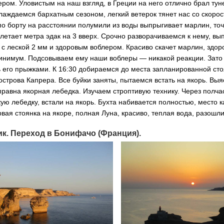
ром. Уловистым на наш взгляд, в Греции на него отлично брал тун
лаждаемся бархатным сезоном, легкий ветерок тянет нас со скорос
по борту на расстоянии полумили из воды выпрыгивает марлин, то
летает метра эдак на 3 вверх. Срочно разворачиваемся к нему, вы
 с леской 2 мм и здоровым воблером. Красиво скачет марлин, здор
минимум. Подсовываем ему наши воблеры — никакой реакции. Зато
его прыжками. К 16:30 добираемся до места запланированной стоя
острова Капрера. Все буйки заняты, пытаемся встать на якорь. Выя
равна якорная лебедка. Изучаем строптивую технику. Через полча
ую лебедку, встали на якорь. Бухта набивается полностью, место 
вая стоянка на якоре, полная Луна, красиво, теплая вода, разошли
к.
Переход в Бонифачо (Франция).