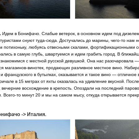
.
Идем в Бонифачо. Слабые ветерок, в основном идем под дизелем
с туристами снуют туда-сюда. Достучались до марины, чего-то нам 
ем потихоньку, любуясь отвесными скалами, фортификационными 
ались в самую глубь, швартуемся и идем грабить город. В ближай
 знакомимся с местной русской девушкой. Она нас разочаровала 
ся магазинов-винотек, продающих разливное местное вино. Набир
 и французского в бутылках, оказывается и такое вино — отличное 
ричале в 15 метрах от яхты оказалась на удивление вкусной. После
 вечерние восхождение в крепость. Опоздали на последний парово
 Всего-то минут 20 и мы на самом мысу, откуда открывается прек
нифачо -> Италия.