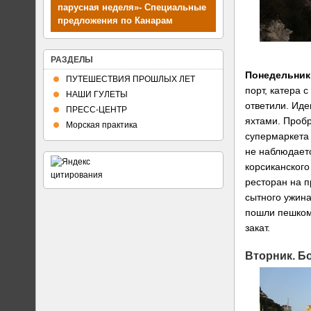
парусная неделя»- Специальные
предложения по Канарам
Планы путешествий
РАЗДЕЛЫ
Понедельник
ПУТЕШЕСТВИЯ ПРОШЛЫХ ЛЕТ
порт, катера 
НАШИ ГУЛЕТЫ
ответили. Ид
ПРЕСС-ЦЕНТР
яхтами. Пробр
Морская практика
супермаркета
не наблюдает
корсиканского
ресторан на п
сытного ужина
пошли пешком.
закат.
Вторник.
Бо