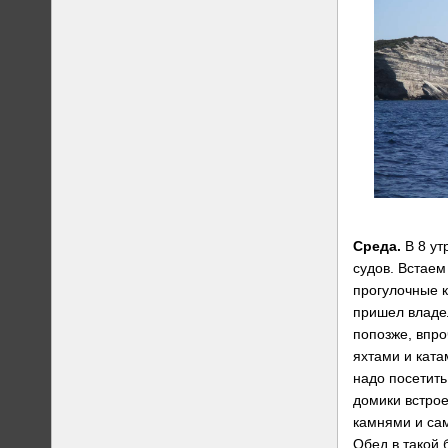
Среда.
В 8 ут
судов. Встаем
прогулочные к
пришел владе
попозже, впро
яхтами и ката
надо посетить 
домики встрое
камнями и сам
Обед в такой 