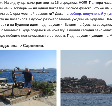
к. На вид тунцы килограммов на 15 в среднем. НО!!! Полтора час
им наши воблеры — ни одной поклевки. Полное фиаско, что же им 
или воблеры местной расцветки? Даже на
воблер, популярный у тун
икто не позарился. Глубоко разочарованные уходим на Буделли. За
рок и на Буделли идем под парусами. Встаем на буек, на соседнем
Совещаемся, куда податься на ночевку. Решили сегодня заночеват
адо поближе познакомиться с островом. Под парусами уходим на 
аддалена -> Сардиния.