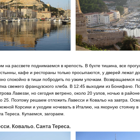
м на рассвете поднимаемся в крепость. В бухте тишина, все прогу
устынны, кафе и рестораны только просыпаются, у дверей лежат д
но спокойно в тиши побродить по узким улочкам. Возвращаемся на
пка свежего французского хлеба. В 12:45 выходим из Бонифачо. П
рова Лавеззи, но сегодня ветрено, около 20 узлов, ночью в район
 25. Поэтому решаем отложить Лавесси и Ковальо на завтра. Осм
южной Корсики и уходим ночевать в Италию, на якорную стоянку в 
а Тереса. Купаемся, загораем.
сси. Ковальо. Санта Тереса.