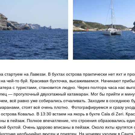
ра стартуем на Лавеззи. В бухтах острова практически нет яхт и пр
 на чей-то буй. Красивая бухточка, высаживаемся. Начинают приб
атера с туристами, становится людно. Через полтора часа нас выго
лец — прогулочный двухэтажный катамаран. Мог бы прийти и мину
чем, всё равно уже собирались отчаливать. Заходим в соседнюю б
маранами, стоят всё очень плотно. Фотографируемся и сразу ухо
острова Ковальо. В 13:30 встаем на якорь в бухте Cala di Zeri. Крас
ны в пейзаж. Полное впечатление, что строения образовались ед
ой бухтой. Очень здорово вписаны в пейзаж. Около яхты крутятся 
бухточке необычайно вкусен и приятен. На ночевку уходим в Санта