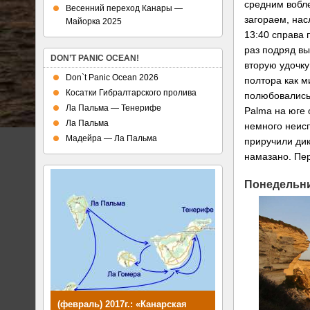
средним вобле
Весенний переход Канары —
загораем, нас
Майорка 2025
13:40 справа 
раз подряд вы
DON’T PANIC OCEAN!
вторую удочку
Don`t Panic Ocean 2026
полтора как 
Косатки Гибралтарского пролива
полюбовались 
Ла Пальма — Тенерифе
Palma на юге 
Ла Пальма
немного неисп
Мадейра — Ла Пальма
приручили дик
намазано. Пер
Понедельни
(февраль) 2017г.: «Канарская