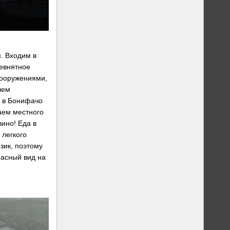
. Входим в
невнятное
сооружениями,
шем
— в Бонифачо
аем местного
вино! Еда в
 легкого
зик, поэтому
расный вид на