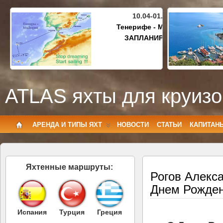
10.04-01.05.2027
Тенерифе - Майорка
ЗАПЛАНИРОВАНО
ATLAS яхты для круизо
АРЕНДА И ТИПЫ ЯХТ
НОВОСТИ
СТАТЬИ
КАПИТАН
Яхтенные маршруты:
Рогов Алекс
Днем Рожден
Испания
Турция
Греция