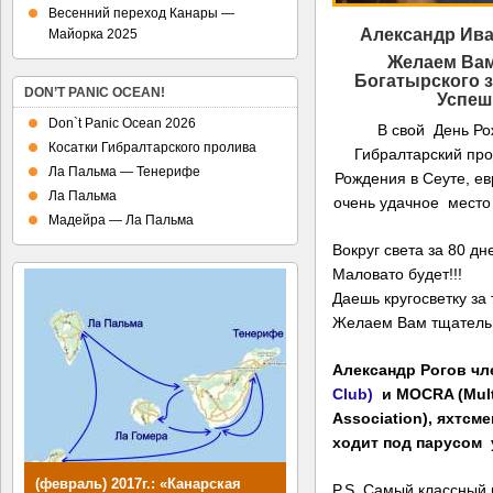
Весенний переход Канары —
Александр Ива
Майорка 2025
Желаем Вам
Богатырского з
DON’T PANIC OCEAN!
Успеш
Don`t Panic Ocean 2026
В свой День Ро
Косатки Гибралтарского пролива
Гибралтарский про
Ла Пальма — Тенерифе
Рождения в Сеуте, ев
Ла Пальма
очень удачное место 
Мадейра — Ла Пальма
Вокруг света за 80 д
Маловато будет!!!
Даешь кругосветку за т
Желаем Вам тщательно
Александр Рогов чл
Club)
и MOCRA (Multi
Association), яхтс
ходит под парусом у
(февраль) 2017г.: «Канарская
P.S. Самый классный