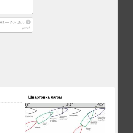
ка — Ибица, 6
дней
Швартовка лагом