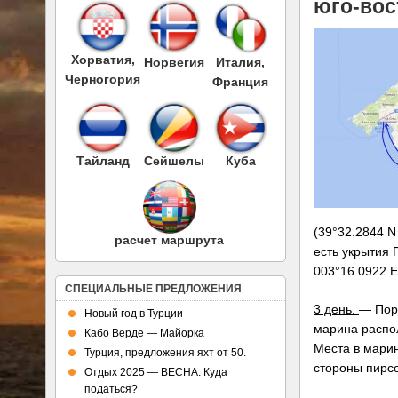
юго-вос
Хорватия,
Норвегия
Италия,
Черногория
Франция
Тайланд
Сейшелы
Куба
(39°32.2844 N
расчет маршрута
есть укрытия
003°16.0922 E
СПЕЦИАЛЬНЫЕ ПРЕДЛОЖЕНИЯ
3 день.
— Порт
Новый год в Турции
марина распол
Кабо Верде — Майорка
Места в марин
Турция, предложения яхт от 50.
стороны пирсо
Отдых 2025 — ВЕСНА: Куда
податься?