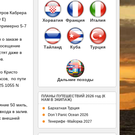
тров Кабрера
 E)
Хорватия
Франция
Италия
 примерно 5-7
 о заказе в
посещение
Тайланд
Куба
Турция
стят даже в
в.
о Кристо
асов, по пути
Дальние походы
°25.1055 N
ПЛАНЫ ПУТЕШЕСТВИЙ 2026 год (К
НАМ В ЭКИПАЖ)
ояние 50 миль,
Бархатная Турция
входа в залив.
Don`t Panic Ocean 2026
с внешней
Тенерифе -Майорка 2027