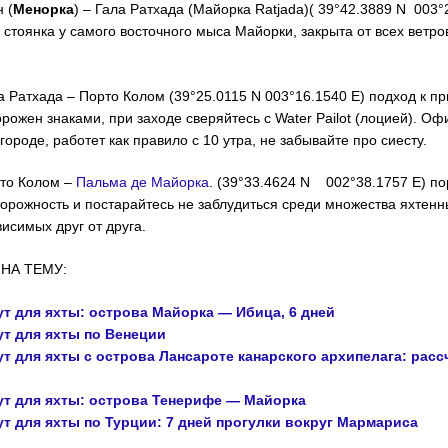
 (
Менорка
) – Гала Ратхада (Майорка Ratjada)( 39°42.3889 N 003°
 стоянка у самого восточного мыса Майорки, закрыта от всех ветро
а Ратхада – Порто Колом (39°25.0115 N 003°16.1540 E) подход к п
рожен знаками, при заходе сверяйтесь с Water Pailot (лоцией). О
городе, работет как правило с 10 утра, не забывайте про сиесту.
то Колом –
Пальма де Майорка
. (39°33.4624 N 002°38.1757 E) п
орожность и постарайтесь не заблудиться среди множества яхтен
висимых друг от друга.
НА ТЕМУ:
т для яхты: острова Майорка — Ибица, 6 дней
т для яхты по Венеции
 для яхты с острова Ланcароте канарского архипелага: рассч
т для яхты: острова Тенерифе — Майорка
т для яхты по Турции: 7 дней прогулки вокруг Мармариса