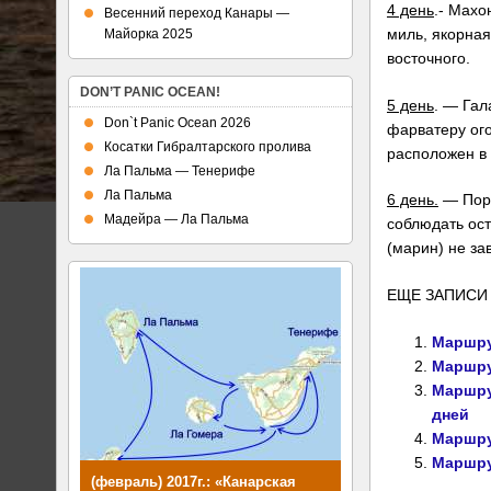
4 день
.- Махон
Весенний переход Канары —
миль, якорная
Майорка 2025
восточного.
DON’T PANIC OCEAN!
5 день
. — Гал
Don`t Panic Ocean 2026
фарватеру ого
Косатки Гибралтарского пролива
расположен в 
Ла Пальма — Тенерифе
Ла Пальма
6 день.
— Пор
Мадейра — Ла Пальма
соблюдать ост
(марин) не за
ЕЩЕ ЗАПИСИ 
Маршру
Маршру
Маршрут
дней
Маршру
Маршру
(февраль) 2017г.: «Канарская