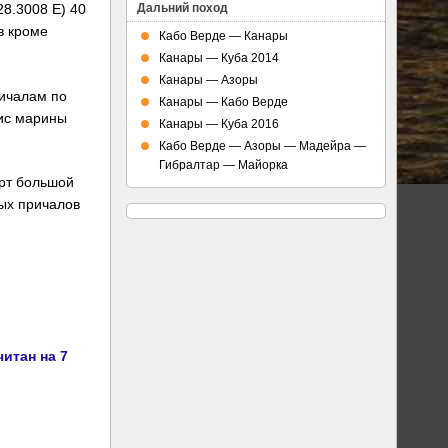
28.3008 E) 40
Дальний поход
в кроме
Кабо Верде — Канары
Канары — Куба 2014
Канары — Азоры
ричалам по
Канары — Кабо Верде
фис марины
Канары — Куба 2016
Кабо Верде — Азоры — Мадейра —
Гибралтар — Майорка
орт большой
ных причалов
итан на 7