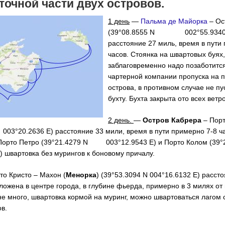
точной части двух островов.
1 день
—
Пальма де Майорка
– Ос
(39°08.8555 N 002°55.9340
расстояние 27 миль, время в пути
часов. Стоянка на швартовых буях,
заблаговременно надо позаботится
чартерной компании пропуска на 
острова, в противном случае не пу
бухту. Бухта закрыта ото всех ветро
2 день.
—
Остров Кабрера
– Порт
 003°20.2636 E) расстояние 33 мили, время в пути примерно 7-8 ч
 Порто Петро (39°21.4279 N 003°12.9543 E) и Порто Колом (39
) швартовка без мурингов к боновому причалу.
о Кристо – Махон (
Менорка
) (39°53.3094 N 004°16.6132 E) расст
ожена в центре города, в глубине фьерда, примерно в 3 милях от 
е много, швартовка кормой на муринг, можно швартоваться лагом 
в.