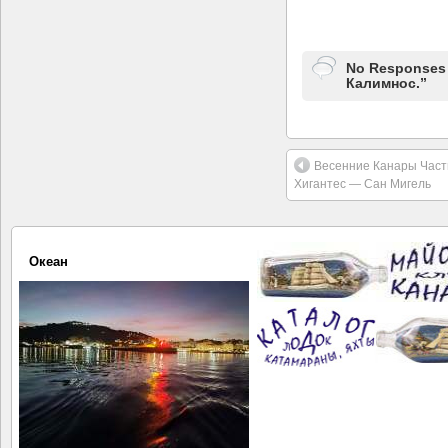
No Responses 
Калимнос.”
Весенние Канары Часть
Хигантес — Сан Мигель
Океан