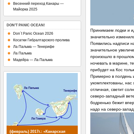
Весенний переход Канары —
Майорка 2025
DON’T PANIC OCEAN!
Принимаем лодки и ид
Don`t Panic Ocean 2026
значительно изменилс
Косатки Гибралтарского пролива
Появились надписи на
Ла Пальма — Тенерифе
значительное увелич
Ла Пальма
произошло в прошлом
Мадейра — Ла Пальма
ночевать в марине, т
прибудет на Кос тольк
Примерно в полдень 
укомплектованы, нас 
отличная, светит сол
северо-западный вете
бодренько бежит впер
надо на северо-запад
(февраль) 2017г.: «Канарская