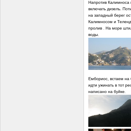
Напротив Калимноса в
включать дизель. Пот
на западный берег ос
Калимносом и Теленд
пролив . На море штил
воды.
Ембориос, встаем на 
идти ужинать в тот р
написано на буйке.