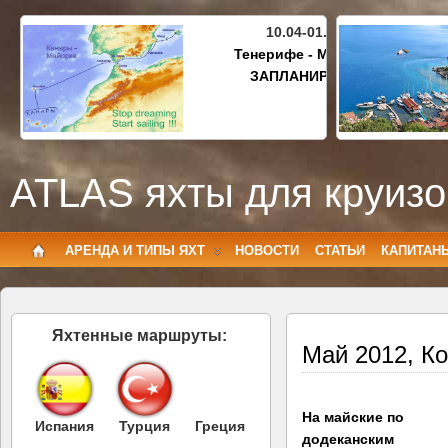
10.04-01.05.2027
Тенерифе - Майорка
ЗАПЛАНИРОВАНО
ATLAS яхты для круизо
АРЕНДА И ТИПЫ ЯХТ
НОВОСТИ
СТАТЬИ
КАПИТАН
Яхтенные маршруты:
Май 2012, К
На майские по
Испания
Турция
Греция
додеканским