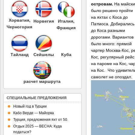
островам.
На майски
было решено пройти
на яхтах с Коса до
Хорватия,
Норвегия
Италия,
Патмоса. Добирались
Черногория
Франция
до Коса разными
дорогами. Вариантов
было много: прямой
чартер Москва-Кос, 
Тайланд
Сейшелы
Куба
Кос, регулярный рей
на пароме на Кос, ча
на Кос. Что удивител
самолет не опоздал.
расчет маршрута
СПЕЦИАЛЬНЫЕ ПРЕДЛОЖЕНИЯ
Новый год в Турции
Кабо Верде — Майорка
Турция, предложения яхт от 50.
Отдых 2025 — ВЕСНА: Куда
податься?