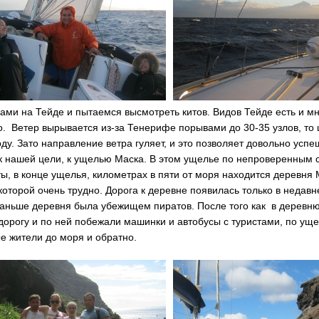
ми на Тейде и пытаемся высмотреть китов. Видов Тейде есть и мно
о. Ветер вырывается из-за Тенерифе порывами до 30-35 узлов, то ш
рду. Зато направление ветра гуляет, и это позволяет довольно усп
 к нашей цели, к ущелью Маска. В этом ущелье по непроверенным 
ы, в конце ущелья, километрах в пяти от моря находится деревня 
которой очень трудно. Дорога к деревне появилась только в недавн
 раньше деревня была убежищем пиратов. После того как в деревн
орогу и по ней побежали машинки и автобусы с туристами, по ущ
е жители до моря и обратно.