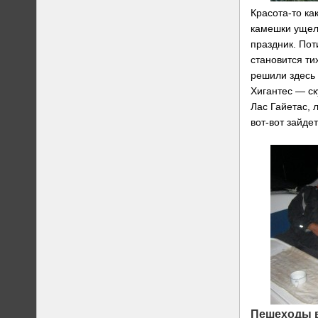
Красота-то ка
камешки ущел
праздник. Пот
становится ти
решили здесь 
Хигантес — ск
Лас Гайетас, 
вот-вот зайдет
Пешеходы в