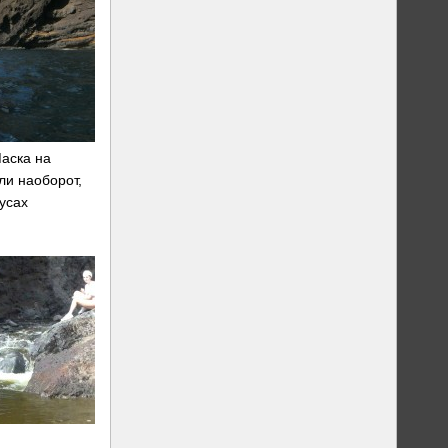
аска на
ли наоборот,
усах