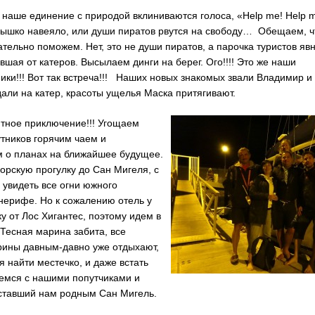
наше единение с природой вклиниваются голоса, «Help me! Help m
нышко навеяло, или души пиратов рвутся на свободу… Обещаем, ч
ательно поможем. Нет, это не души пиратов, а парочка туристов я
авшая от катеров. Высылаем динги на берег. Ого!!!! Это же наши
ики!!! Вот так встреча!!! Наших новых знакомых звали Владимир и
али на катер, красоты ущелья Маска притягивают.
тное приключение!!! Угощаем
тников горячим чаем и
 о планах на ближайшее будущее.
рскую прогулку до Сан Мигеля, с
увидеть все огни южного
нерифе. Но к сожалению отель у
у от Лос Хигантес, поэтому идем в
 Тесная марина забита, все
рины давным-давно уже отдыхают,
я найти местечко, и даже встать
емся с нашими попутчиками и
 ставший нам родным Сан Мигель.