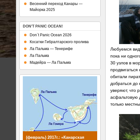
Весенний переход Канары —
Майорка 2025
DON’T PANIC OCEAN!
Don`t Panic Ocean 2026
Косатки Гибралтарского пролива
Ла Пальма — Тенерифе
Любуемся вида
Ла Пальма
пока ни одног
Мадейра — Ла Пальма
30 узлов в мо
продвигаться
обитали пират
добраться до 
уверяют, что
асфальтовую д
только местны
(февраль) 2017г.: «Канарская