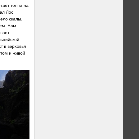
тает толпа на
кал Лос
рело скалы.
ьем. Нам
ешает
льпийской
ст в верховья
нтом и живой