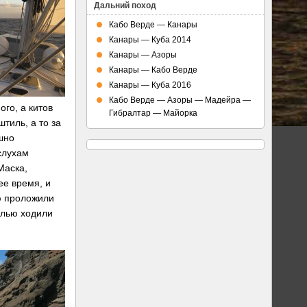
Дальний поход
Кабо Верде — Канары
Канары — Куба 2014
Канары — Азоры
Канары — Кабо Верде
Канары — Куба 2016
Кабо Верде — Азоры — Мадейра —
го, а китов
Гибралтар — Майорка
тиль, а то за
ешно
слухам
Маска,
ее время, и
ю проложили
елью ходили