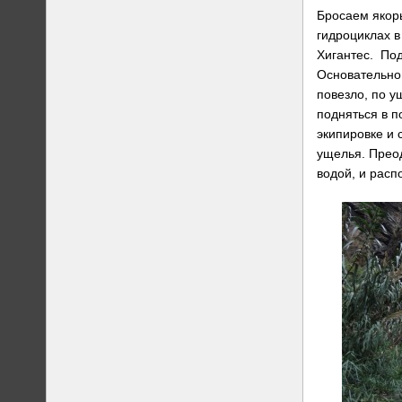
Бросаем якорь
гидроциклах в
Хигантес. Под
Основательно
повезло, по у
подняться в п
экипировке и 
ущелья. Прео
водой, и расп