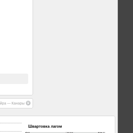
ейра — Канары
Швартовка лагом