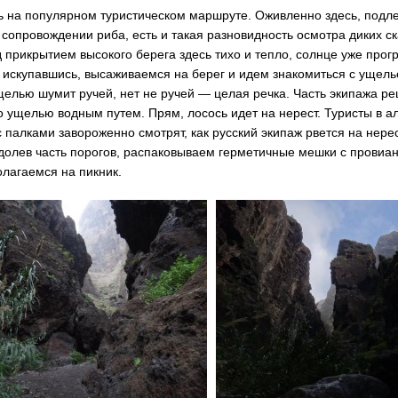
 на популярном туристическом маршруте. Оживленно здесь, подле
 сопровождении риба, есть и такая разновидность осмотра диких с
 прикрытием высокого берега здесь тихо и тепло, солнце уже прог
 искупавшись, высаживаемся на берег и идем знакомиться с ущел
щелью шумит ручей, нет не ручей — целая речка. Часть экипажа р
о ущелью водным путем. Прям, лосось идет на нерест. Туристы в а
с палками завороженно смотрят, как русский экипаж рвется на нере
долев часть порогов, распаковываем герметичные мешки с провиа
олагаемся на пикник.