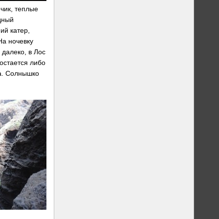
нчик, теплые
дный
ий катер,
На ночевку
 далеко, в Лос
 остается либо
да. Солнышко