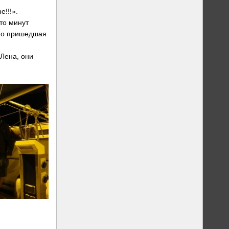
e!!!».
то минут
вно пришедшая
 Лена, они