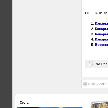
ЕЩЕ ЗАПИСИ 
Канары 
Канары 
Канары.
Канары
Весенни
No Res
Канары 2012, 
Сеута!!!