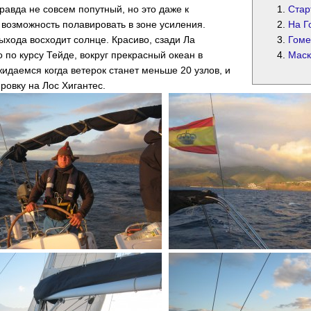
авда не совсем попутный, но это даже к
Стар
 возможность полавировать в зоне усиления.
На Г
ыхода восходит солнце. Красиво, сзади Ла
Гоме
 по курсу Тейде, вокруг прекрасный океан в
Маск
идаемся когда ветерок станет меньше 20 узлов, и
ровку на Лос Хигантес.