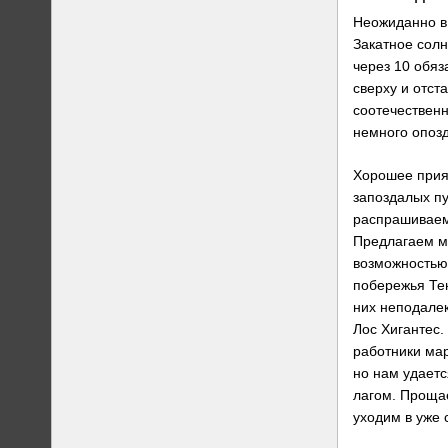
Неожиданно в 
Закатное сол
через 10 обяз
сверху и отст
соотечественн
немного опозд
Хорошее прия
запоздалых пу
распрашиваем
Предлагаем мо
возможностью 
побережья Те
них неподалек
Лос Хигантес.
работники ма
но нам удаетс
лагом. Проща
уходим в уже