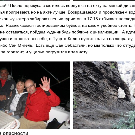
кая!!! После перекуса захотелось вернуться на яхту на мягкий дива
ья пригревают, но на яхте лучше. Возвращаемся и продолжаем во
ихоньку катера забирают пеших туристов, в 17:15 отбывает последн
хо. Развлекаемся тестированием буйков, на каком удобнее стоять. 
не оставаться, пойдем куда-нибудь поближе к цивилизации. А идти
учно и стоянка так себе, в Пуэрто-Колон пустят только на заправку,
либо Сан Мигель. Есть еще Сан Себастьян, но мы только что отту
 за горизонт, и ущелье погрузится в темноту.
 опасности