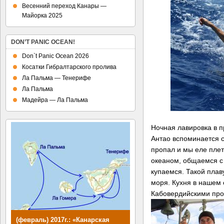
Весенний переход Канары —
Майорка 2025
DON’T PANIC OCEAN!
Don`t Panic Ocean 2026
Косатки Гибралтарского пролива
Ла Пальма — Тенерифе
Ла Пальма
Мадейра — Ла Пальма
Ночная лавировка в 
Антао вспоминается с
пропал и мы еле пле
океаном, общаемся с
купаемся. Такой плав
моря. Кухня в нашем
Кабовердийскими про
(февраль) 2017г.: «Канарская