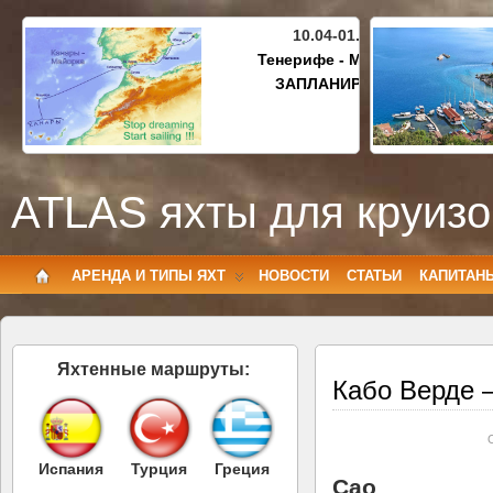
10.04-01.05.2027
Тенерифе - Майорка
ЗАПЛАНИРОВАНО
ATLAS яхты для круизо
АРЕНДА И ТИПЫ ЯХТ
НОВОСТИ
СТАТЬИ
КАПИТАН
Яхтенные маршруты:
Кабо Верде 
Испания
Турция
Греция
Сао