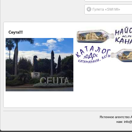
Гулета «SWI MI»
Сеута!!!
Яхтенное агентство А
нам:
info@