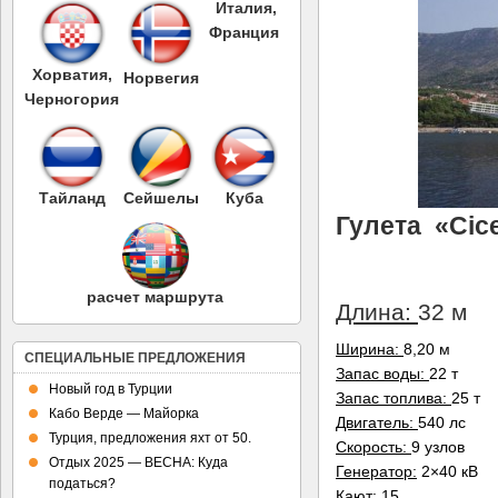
Италия,
Франция
Хорватия,
Норвегия
Черногория
Тайланд
Сейшелы
Куба
Гулета «Cic
расчет маршрута
Длина:
32 м
Ширина:
8,20 м
СПЕЦИАЛЬНЫЕ ПРЕДЛОЖЕНИЯ
Запас воды:
22 т
Новый год в Турции
Запас топлива:
25 т
Кабо Верде — Майорка
Двигатель:
540 лс
Турция, предложения яхт от 50.
Скорость:
9 узлов
Отдых 2025 — ВЕСНА: Куда
Генератор:
2×40 кВ
податься?
Кают:
15