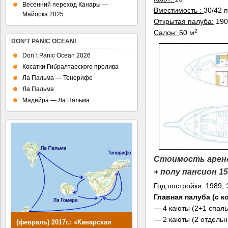
Весенний переход Канары —
Вместимость :
30/42 
Майорка 2025
Открытая палуба:
190
2
Салон:
50 м
DON’T PANIC OCEAN!
Don`t Panic Ocean 2026
Косатки Гибралтарского пролива
Ла Пальма — Тенерифе
Ла Пальма
Мадейра — Ла Пальма
Стоимость аре
+ полу пансион 15
Год постройки: 1989; 
Главная палуба (с 
— 4 каюты (2+1 спаль
— 2 каюты (2 отдельн
(февраль) 2017г.: «Канарская