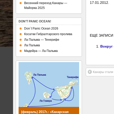
17.01.2012.
Весенний переход Канары —
Майорка 2025
DON’T PANIC OCEAN!
Don`t Panic Ocean 2026
Косатки Гибралтарского пролива
ЕЩЕ ЗАПИСИ 
Ла Пальма — Тенерифе
Ла Пальма
Вокруг 
Мадейра — Ла Пальма
Канары стали 
(февраль) 2017г.: «Канарская