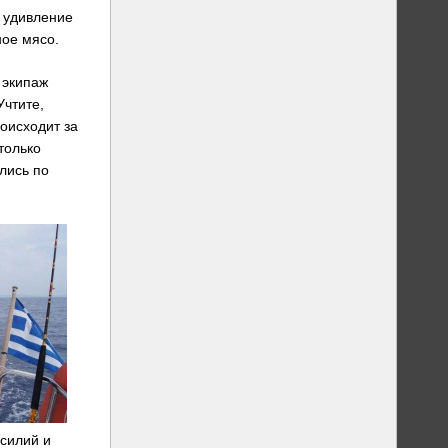
 удивление
ное мясо.
 экипаж
Учтите,
оисходит за
только
лись по
усилий и