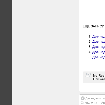
ЕЩЕ ЗАПИСИ 
Две нед
Две нед
Две не
Две нед
Две нед
No Res
Спинал
Две недели по
Спиналонга — Аги