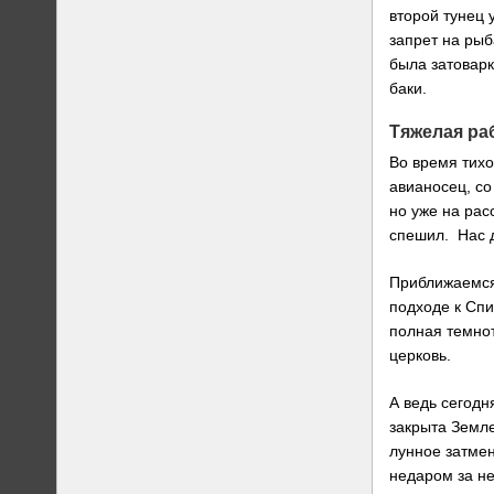
второй тунец 
запрет на рыб
была затоварк
баки.
Тяжелая ра
Во время тих
авианосец, со
но уже на рас
спешил. Нас д
Приближаемся 
подходе к Спи
полная темнот
церковь.
А ведь сегод
закрыта Земле
лунное затмен
недаром за не