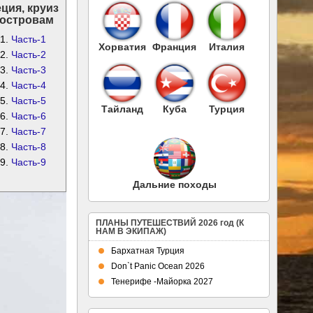
еция, круиз
 островам
Часть-1
Хорватия
Франция
Италия
Часть-2
Часть-3
Часть-4
Часть-5
Тайланд
Куба
Турция
Часть-6
Часть-7
Часть-8
Часть-9
Дальние походы
ПЛАНЫ ПУТЕШЕСТВИЙ 2026 год (К
НАМ В ЭКИПАЖ)
Бархатная Турция
Don`t Panic Ocean 2026
Тенерифе -Майорка 2027