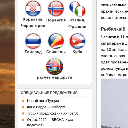
окончательно 
практически н
дополнительн
Хорватия,
Норвегия
Италия,
Черногория
Франция
Рыбалка!!!
Часиков в 11 
катамаран в д
на 10 кг. Ест
Тайланд
Сейшелы
Куба
снасть снова
идет провере
режем тунца 
добавляем реп
расчет маршрута
СПЕЦИАЛЬНЫЕ ПРЕДЛОЖЕНИЯ
Новый год в Турции
Кабо Верде — Майорка
Турция, предложения яхт от 50.
Отдых 2025 — ВЕСНА: Куда
податься?