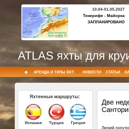
10.04-01.05.2027
Тенерифе - Майорка
ЗАПЛАНИРОВАНО
ATLAS яхты для кру
АРЕНДА И ТИПЫ ЯХТ
НОВОСТИ
СТАТЬИ
К
Яхтенные маршруты:
Две неде
Сантори
Испания
Турция
Греция
Легкий попутн