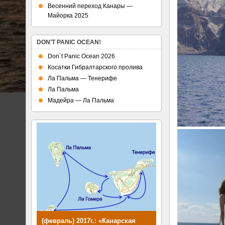
Весенний переход Канары —
Майорка 2025
DON’T PANIC OCEAN!
Don`t Panic Ocean 2026
Косатки Гибралтарского пролива
Ла Пальма — Тенерифе
Ла Пальма
Мадейра — Ла Пальма
(февраль) 2017г.: «Канарская