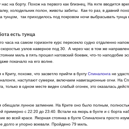
у нас на борту. Похож на первого как близнец. На яхте вводится в
алку, холодильник полон, животы забиты. Как-то раз, в давний похо
а тунцом, так приходилось под покровом ночи выбрасывать тунца
бота есть тунца
ого часа на самом горизонте курс пересекло судно отдаленно нап
 скоростью узлов наверное под 30. А через час в том же направлени
стоянии миль в пять прошел натовский боевик, что-то наподобие э
аже покачало на его волне.
к Криту, похоже, что засветло прийти в бухту
Спиналонга
не удаст
налонге, наступают сумерки, включаем навигационные огни. На С
а, только в одном месте виден слабый огонек, это оказалась дейс
ня обещали лунное затмение. На Крите оно было полным, полность
й примерно с 22:20 до 23:40. Встали на якорь в бухте и с борта н
ие во всей красе. Якорная стоянка в бухте Спиналонга просто изу
е долго и упорно воевали.
Пройдено 79 миль.