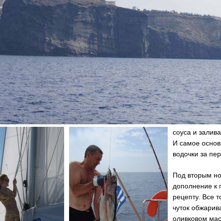
соуса и залив
И самое осно
водочки за пер
Под вторым н
дополнение к 
рецепту. Все т
чуток обжарив
оливковом мас