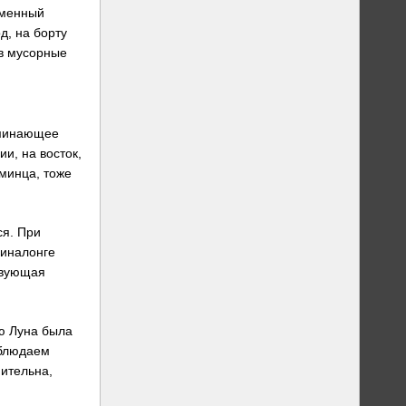
ременный
д, на борту
 в мусорные
оминающее
и, на восток,
сминца, тоже
ся. При
пиналонге
твующая
ю Луна была
аблюдаем
мительна,