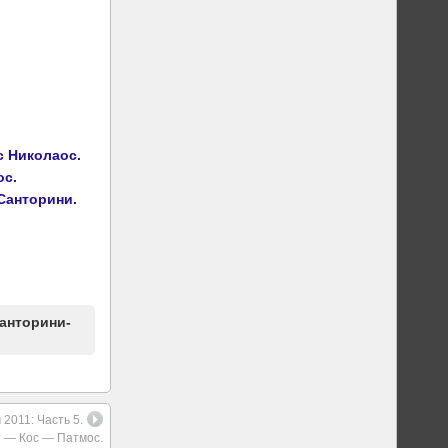
с Николаос.
ос.
Санторини.
Санторини-
2011: Часть 5.
 — Кос — Патмос.