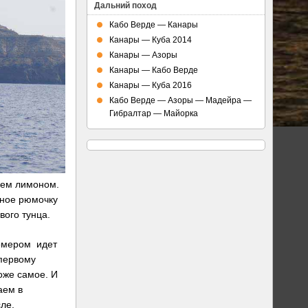
Дальний поход
Кабо Верде — Канары
Канары — Куба 2014
Канары — Азоры
Канары — Кабо Верде
Канары — Куба 2016
Кабо Верде — Азоры — Мадейра —
Гибралтар — Майорка
аем лимоном.
вное рюмочку
вого тунца.
омером идет
первому
оже самое. И
аем в
ле.