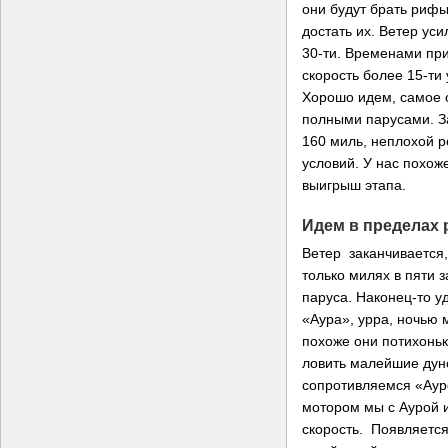
они будут брать рифы
достать их. Ветер ус
30-ти. Временами пр
скорость более 15-ти 
Хорошо идем, самое 
полными парусами. З
160 миль, неплохой р
условий. У нас похо
выигрыш этапа.
Идем в пределах 
Ветер заканчивается,
только милях в пяти 
паруса. Наконец-то уд
«Аура», урра, ночью 
похоже они потихоньк
ловить малейшие дуно
сопротивляемся «Аур
мотором мы с Аурой 
скорость. Появляется