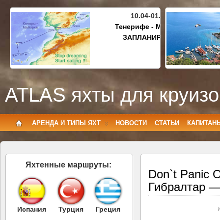
10.04-01.05.2027
Тенерифе - Майорка
ЗАПЛАНИРОВАНО
ATLAS яхты для круизо
АРЕНДА И ТИПЫ ЯХТ
НОВОСТИ
СТАТЬИ
КАПИТАН
Яхтенные маршруты:
Don`t Panic 
Гибралтар 
Испания
Турция
Греция