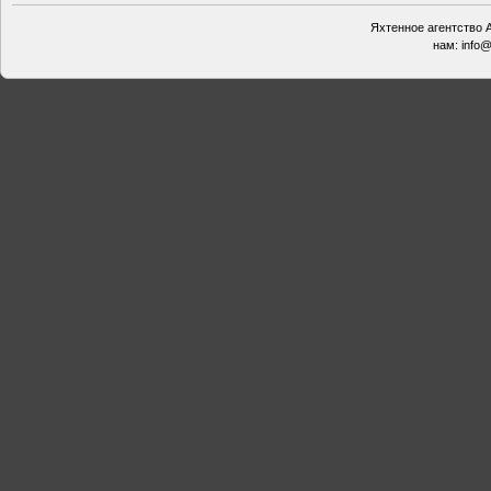
Яхтенное агентство А
нам:
info@