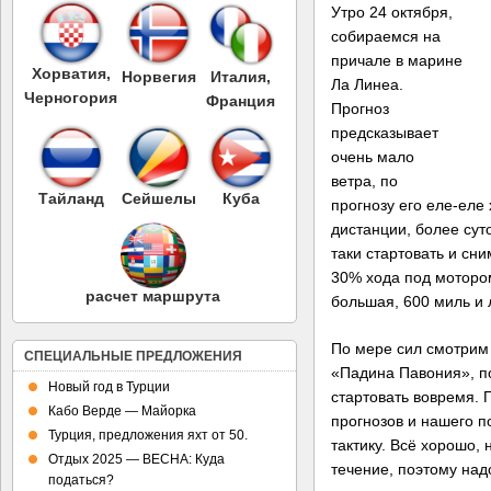
Утро 24 октября,
собираемся на
причале в марине
Хорватия,
Норвегия
Италия,
Ла Линеа.
Черногория
Франция
Прогноз
предсказывает
очень мало
ветра, по
Тайланд
Сейшелы
Куба
прогнозу его еле-еле
дистанции, более сут
таки стартовать и сн
30% хода под мотором
расчет маршрута
большая, 600 миль и 
По мере сил смотрим
СПЕЦИАЛЬНЫЕ ПРЕДЛОЖЕНИЯ
«Падина Павония», п
Новый год в Турции
стартовать вовремя. 
Кабо Верде — Майорка
прогнозов и нашего п
Турция, предложения яхт от 50.
тактику. Всё хорошо,
Отдых 2025 — ВЕСНА: Куда
течение, поэтому над
податься?