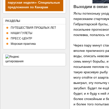
парусная неделя»- Специальные
Выходим в океан
предложения по Канарам
Планы путешествий
Яхты потихоньку уход
пересекаем стартову
РАЗДЕЛЫ
Гибралтарской бухты,
ПУТЕШЕСТВИЯ ПРОШЛЫХ ЛЕТ
посильнее прогнозного
НАШИ ГУЛЕТЫ
поклевка, попалось чт
ПРЕСС-ЦЕНТР
Морская практика
Через пару минут ста
вполне приличного ра
воды, описать невозм
семь минут борьбы, и
посыпание пеплом гол
такую красивую рыбу
могу отойти от азарта
выиграл, эту попытку
загубил. Будет ли ещё
будет, и я буду к ней
более спокойным и б
и более того попытаю