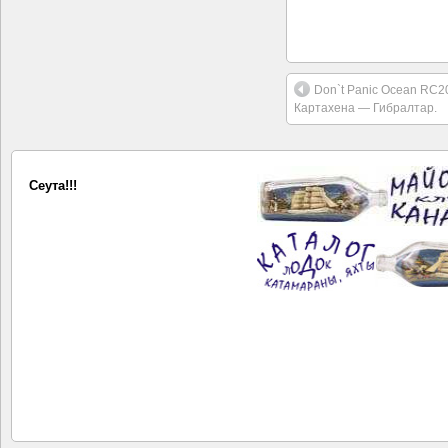
Don`t Panic Ocean RC2
Картахена — Гибралтар.
Сеута!!!
Майорка — Тенерифе 2025