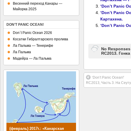
Весенний переход Канары —
‘Don’t Panic O
Майорка 2025
‘Don’t Panic O
Картахена.
DON’T PANIC OCEAN!
‘Don’t Panic O
Don`t Panic Ocean 2026
Косатки Гибралтарского пролива
Ла Пальма — Тенерифе
No Responses t
Ла Пальма
RC2013. Гонк
Мадейра — Ла Пальма
‘Don’t Panic Ocean!’
RC2013, Часть 3. На Сеуту
(февраль) 2017г.: «Канарская