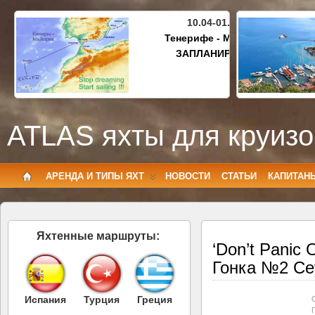
10.04-01.05.2027
Тенерифе - Майорка
ЗАПЛАНИРОВАНО
ATLAS яхты для круизо
АРЕНДА И ТИПЫ ЯХТ
НОВОСТИ
СТАТЬИ
КАПИТАН
Яхтенные маршруты:
‘Don’t Panic 
Гонка №2 Се
Испания
Турция
Греция