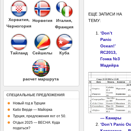
ЕЩЕ ЗАПИСИ НА
Хорватия,
ТЕМУ:
Норвегия
Италия,
Черногория
Франция
‘Don’t
Panic
Ocean!’
RC2013,
Тайланд
Сейшелы
Куба
Гонка №3
Мадейра
расчет маршрута
СПЕЦИАЛЬНЫЕ ПРЕДЛОЖЕНИЯ
Новый год в Турции
Кабо Верде — Майорка
Турция, предложения яхт от 50.
— Канары
Отдых 2025 — ВЕСНА: Куда
‘Don’t Panic O
податься?
Картахена — Р