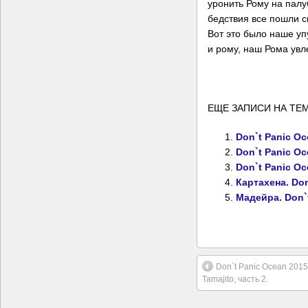
уронить Рому на палу
бедствия все пошли с
Вот это было наше у
и рому, наш Рома увл
ЕЩЕ ЗАПИСИ НА ТЕМ
Don`t Panic Oce
Don`t Panic Oce
Don`t Panic Oce
Картахена. Don
Мадейра. Don`
Don`t Panic Ocean 2015
Tamajito, часть 2.