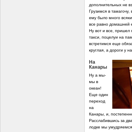
дополнительных не вз
Грузимся в тамагочу,
ему было много всяких
все равно домашней
Ну вот и все, пришел
такси, поцелуи на пам
встретимся еще обяза
круглая, а дороги у н
На
Канары
Ну а мы-
мы в
океан!
Еще один
переход
на
Канары, и, постепенно
Расслабившись за два
лодке мы умудряемся 