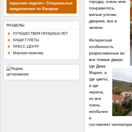
городку, очень мне
парусная неделя»- Специальные
понравилось,
предложения по Канарам
Планы путешествий
милые улочки,
дворики, все в
РАЗДЕЛЫ
зелени.
ПУТЕШЕСТВИЯ ПРОШЛЫХ ЛЕТ
Интересная
НАШИ ГУЛЕТЫ
особенность
ПРЕСС-ЦЕНТР
разрисованные во
Морская практика
все тяжкие двери,
где Дева
Мария, а
где цветы,
а где
черепа,
но все
очень
необычно
и
составляет неповтори