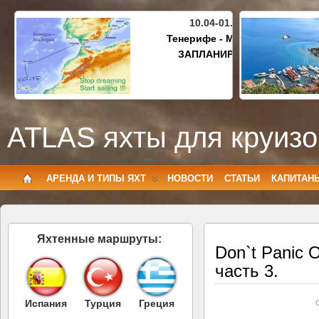
10.04-01.05.2027
Тенерифе - Майорка
ЗАПЛАНИРОВАНО
ATLAS яхты для круизо
АРЕНДА И ТИПЫ ЯХТ
НОВОСТИ
СТАТЬИ
КАПИТАН
Яхтенные маршруты:
Don`t Panic O
часть 3.
Испания
Турция
Греция