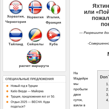
Яхтинг
или «Пой
Хорватия,
пожал
Норвегия
Италия,
Черногория
Франция
по
— Разрешите до
-Совершенно
Тайланд
Сейшелы
Куба
расчет маршрута
На
Don`
Мадейре
СПЕЦИАЛЬНЫЕ ПРЕДЛОЖЕНИЯ
мы
Новый год в Турции
пробыли
Кабо Верде — Майорка
двое
Турция, предложения яхт от 50.
суток,
Отдых 2025 — ВЕСНА: Куда
взяли в
податься?