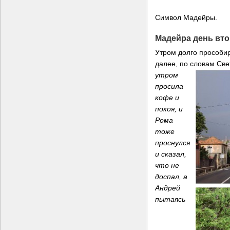
Символ Мадейры.
Мадейра день вт
Утром долго прособир
далее, по словам Св
утром
просила
кофе и
покоя, и
Рома
тоже
проснулся
и сказал,
что не
доспал, а
Андрей
пытаясь