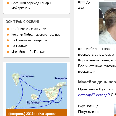
аренду
Весенний переход Канары —
два
Майорка 2025
DON’T PANIC OCEAN!
Don`t Panic Ocean 2026
Косатки Гибралтарского пролива
Ла Пальма — Тенерифе
Ла Пальма
автомобиля, я наконе
Мадейра — Ла Пальма
посидеть за рулем, а 
Корса впечатлила, мо
Все чистенько, тихонь
поскакали.
Мадейра день пе
Приехали в Фуншал, п
естрада!? естада?
С б
Вкуснотища!!!
Погуляли по
(февраль) 2017г.: «Канарская