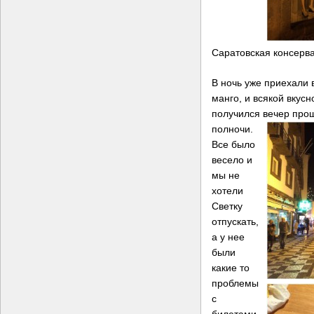
Саратовская консерв
В ночь уже приехали 
манго, и всякой вкусн
получился вечер прощ
полночи.
Все было
весело и
мы не
хотели
Светку
отпускать,
а у нее
были
какие то
проблемы
с
билетами,