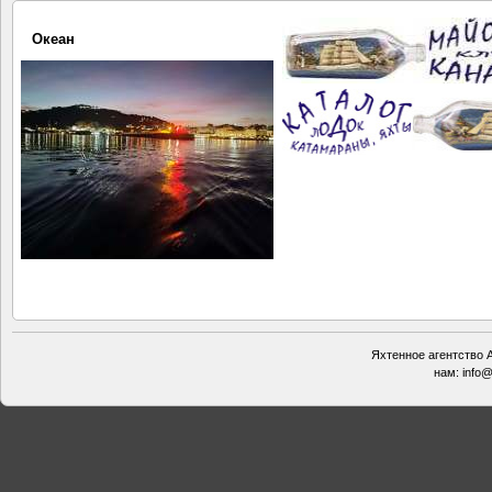
Океан
Сеута!!!
Яхтенное агентство А
нам:
info@