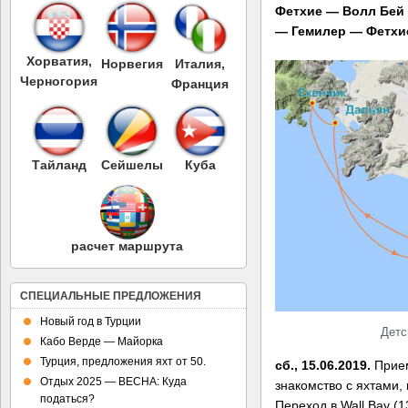
Фетхие — Волл Бей 
— Гемилер — Фетхи
Хорватия,
Норвегия
Италия,
Черногория
Франция
Тайланд
Сейшелы
Куба
расчет маршрута
СПЕЦИАЛЬНЫЕ ПРЕДЛОЖЕНИЯ
Новый год в Турции
Детс
Кабо Верде — Майорка
Турция, предложения яхт от 50.
сб., 15.06.2019.
Прием
Отдых 2025 — ВЕСНА: Куда
знакомство с яхтами,
податься?
Переход в Wall Bay (1