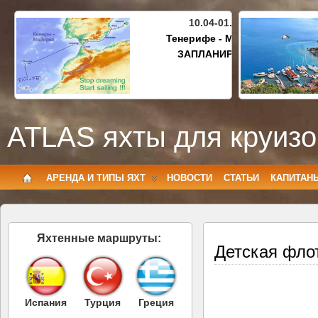
10.04-01.05.2027
Тенерифе - Майорка
ЗАПЛАНИРОВАНО
ATLAS яхты для круизо
АРЕНДА И ТИПЫ ЯХТ
НОВОСТИ
СТАТЬИ
КАПИТАН
Яхтенные маршруты:
Детская фло
Испания
Турция
Греция