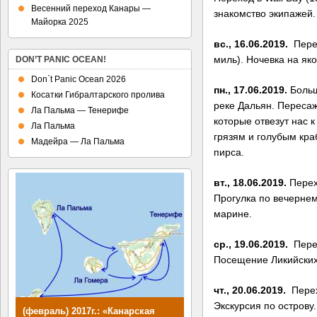
Весенний переход Канары —
знакомство экипажей.
Майорка 2025
вс., 16.06.2019.
Перех
миль). Ночевка на яко
DON’T PANIC OCEAN!
Don`t Panic Ocean 2026
пн., 17.06.2019.
Больш
Косатки Гибралтарского пролива
реке Дальян. Переса
Ла Пальма — Тенерифе
которые отвезут нас 
Ла Пальма
грязям и голубым кра
Мадейра — Ла Пальма
пирса.
вт., 18.06.2019.
Перех
Прогулка по вечернем
марине.
ср., 19.06.2019.
Перех
Посещение Ликийских 
​чт., 20.06.2019.
Перех
Экскурсия по острову.
(февраль) 2017г.: «Канарская