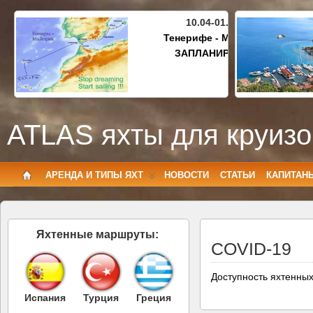
10.04-01.05.2027
Тенерифе - Майорка
ЗАПЛАНИРОВАНО
ATLAS яхты для круизо
АРЕНДА И ТИПЫ ЯХТ
НОВОСТИ
СТАТЬИ
КАПИТАН
Яхтенные маршруты:
COVID-19
Доступность яхтенных
Испания
Турция
Греция