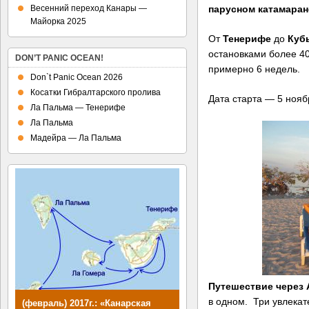
Весенний переход Канары —
парусном катамаран
Майорка 2025
От
Тенерифе
до
Куб
остановками более 40
DON’T PANIC OCEAN!
примерно 6 недель.
Don`t Panic Ocean 2026
Косатки Гибралтарского пролива
Дата старта — 5 нояб
Ла Пальма — Тенерифе
Ла Пальма
Мадейра — Ла Пальма
Путешествие через 
в одном. Три увлекат
(февраль) 2017г.: «Канарская