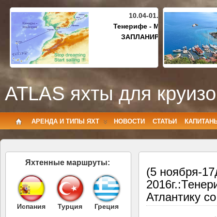
10.04-01.05.2027
Тенерифе - Майорка
ЗАПЛАНИРОВАНО
ATLAS яхты для круизо
АРЕНДА И ТИПЫ ЯХТ
НОВОСТИ
СТАТЬИ
КАПИТАН
Яхтенные маршруты:
(5 ноября-17
2016г.:Тенер
Атлантику с
Испания
Турция
Греция