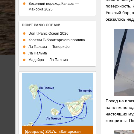
Весенний переход Канары —
поверхность. 
Майорка 2025
Унылый бар, э
оказалось нед
DON’T PANIC OCEAN!
Don`t Panic Ocean 2026
Косатки Гибралтарского пролива
Ла Пальма — Тенерифе
Ла Пальма
Мадейра — Ла Пальма
Поход на пляж
на пляж непод
настоящих му
колоритны. По
(февраль) 2017г.: «Канарская