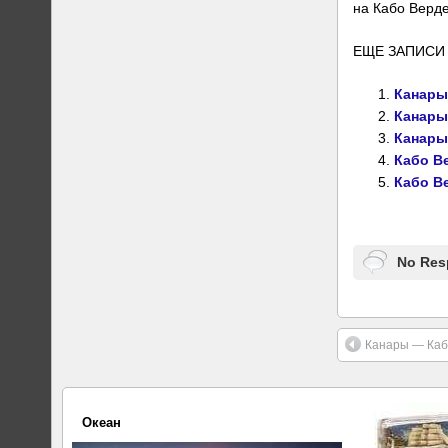
на Кабо Верде
ЕЩЕ ЗАПИСИ 
Канары
Канары
Канары
Кабо В
Кабо В
No Res
Канары — Каб
Океан