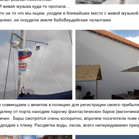
И живая музыка куда-то пропала…
то не то что мы ищем, уходим в ближайшее место с живой музыкой.
алеко, не оскудела земля КабоВердийская талантами.
 совмещаем с визитом в полицию для регистрации своего прибыти
алеку от порта находим парочку фантастических баров (вагончиков
жчин. Бары смотрятся очень колоритно, впрочем посетители тоже 
дходим к пляжу. Расцветка воды, песка, всего непередаваемо прек