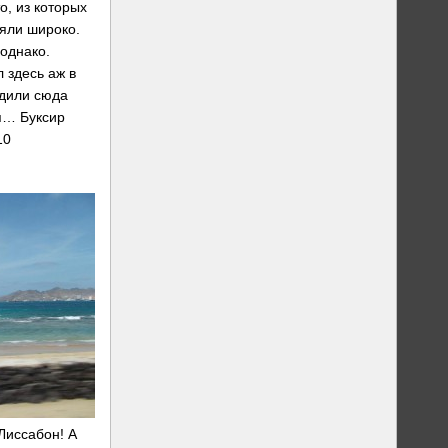
о, из которых
ляли широко.
однако.
 здесь аж в
одили сюда
ся… Буксир
10
Лиссабон! А