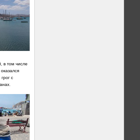
, в том числе
 оказался
грог с
анах.