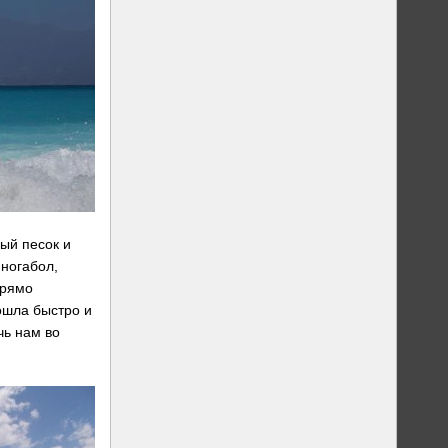
ый песок и
 ногабол,
прямо
ошла быстро и
чь нам во