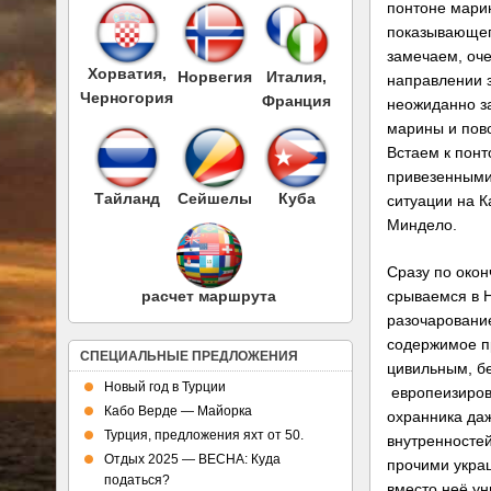
понтоне мари
показывающего
замечаем, оче
Хорватия,
Норвегия
Италия,
направлении 
Черногория
Франция
неожиданно з
марины и пов
Встаем к понт
привезенными
Тайланд
Сейшелы
Куба
ситуации на К
Миндело.
Сразу по око
срываемся в Н
расчет маршрута
разочарование
содержимое пр
СПЕЦИАЛЬНЫЕ ПРЕДЛОЖЕНИЯ
цивильным, б
Новый год в Турции
европеизиров
Кабо Верде — Майорка
охранника да
Турция, предложения яхт от 50.
внутренностей
Отдых 2025 — ВЕСНА: Куда
прочими украш
податься?
вместо неё у