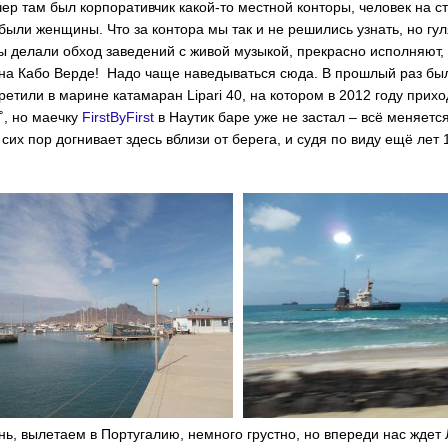
ер там был корпоративчик какой-то местной конторы, человек на ст
были женщины. Что за контора мы так и не решились узнать, но гу
 делали обход заведений с живой музыкой, прекрасно исполняют, 
на Кабо Верде! Надо чаще наведываться сюда. В прошлый раз был
третили в марине катамаран Lipari 40, на котором в 2012 году прих
˚, но маечку
FirstByFirst
в Наутик баре уже не застал – всё меняет
сих пор догнивает здесь вблизи от берега, и судя по виду ещё лет 
ь, вылетаем в Португалию, немного грустно, но впереди нас ждет 