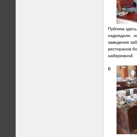
Публика здесь
надоедали, но
заведения заб
ресторанов бо
набережной.
В