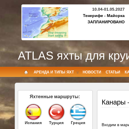
10.04-01.05.2027
Тенерифе - Майорка
ЗАПЛАНИРОВАНО
ATLAS яхты для кру
АРЕНДА И ТИПЫ ЯХТ
НОВОСТИ
СТАТЬИ
К
Яхтенные маршруты:
Канары 
Испания
Турция
Греция
Входим в мар