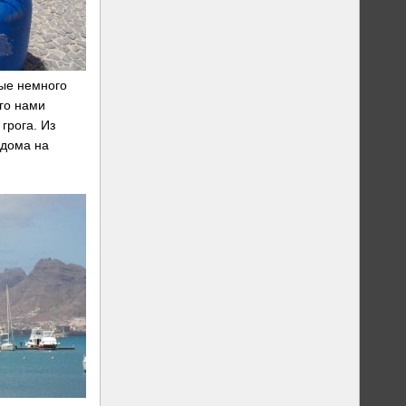
рые немного
го нами
грога. Из
 дома на