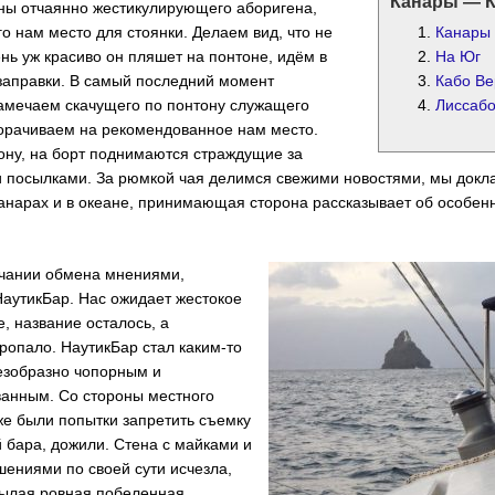
Канары — К
ны отчаянно жестикулирующего аборигена,
 нам место для стоянки. Делаем вид, что не
Канары
нь уж красиво он пляшет на понтоне, идём в
На Юг
заправки. В самый последний момент
Кабо Ве
амечаем скачущего по понтону служащего
Лиссаб
орачиваем на рекомендованное нам место.
ону, на борт поднимаются страждущие за
 посылками. За рюмкой чая делимся свежими новостями, мы докл
анарах и в океане, принимающая сторона рассказывает об особен
нчании обмена мнениями,
аутикБар. Нас ожидает жестокое
, название осталось, а
опало. НаутикБар стал каким-то
езобразно чопорным и
анным. Со стороны местного
же были попытки запретить съемку
 бара, дожили. Стена с майками и
ениями по своей сути исчезла,
нылая ровная побеленная