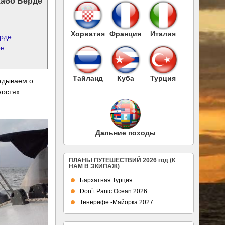
або Верде
Хорватия
Франция
Италия
рде
он
Тайланд
Куба
Турция
адываем о
ностях
Дальние походы
ПЛАНЫ ПУТЕШЕСТВИЙ 2026 год (К
НАМ В ЭКИПАЖ)
Бархатная Турция
Don`t Panic Ocean 2026
Тенерифе -Майорка 2027