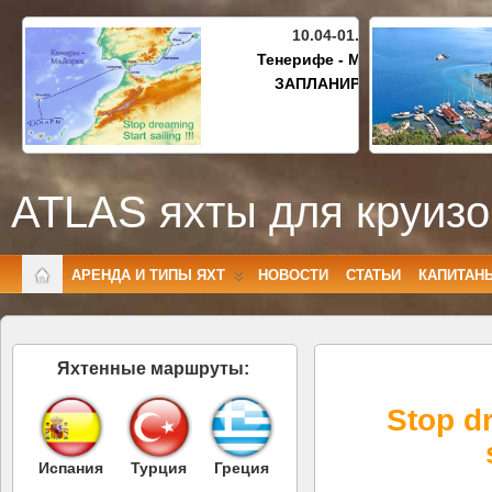
10.04-01.05.2027
Тенерифе - Майорка
ЗАПЛАНИРОВАНО
ATLAS яхты для круизо
АРЕНДА И ТИПЫ ЯХТ
НОВОСТИ
СТАТЬИ
КАПИТАН
Яхтенные маршруты:
Stop d
Испания
Турция
Греция