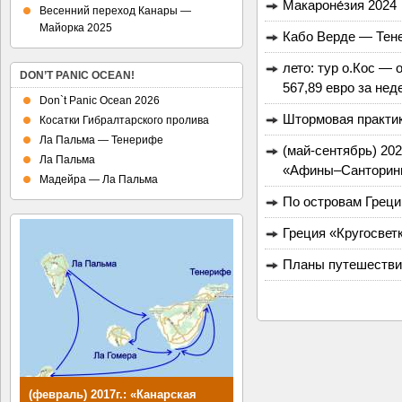
Макароне́зия 2024
Весенний переход Канары —
Майорка 2025
Кабо Верде — Тене
лето: тур о.Кос — 
DON’T PANIC OCEAN!
567,89 евро за нед
Don`t Panic Ocean 2026
Штормовая практи
Косатки Гибралтарского пролива
Ла Пальма — Тенерифе
(май-сентябрь) 202
Ла Пальма
«Афины–Сантори
Мадейра — Ла Пальма
По островам Греци
Греция «Кругосвет
Планы путешестви
(февраль) 2017г.: «Канарская