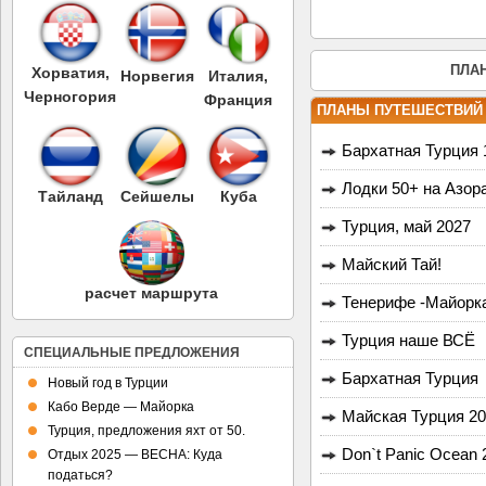
ПЛА
Хорватия,
Норвегия
Италия,
Черногория
Франция
ПЛАНЫ ПУТЕШЕСТВИЙ
Бархатная Турция 1
Лодки 50+ на Азор
Тайланд
Сейшелы
Куба
Турция, май 2027
Майский Тай!
расчет маршрута
Тенерифе -Майорк
Турция наше ВСЁ
СПЕЦИАЛЬНЫЕ ПРЕДЛОЖЕНИЯ
Бархатная Турция
Новый год в Турции
Кабо Верде — Майорка
Майская Турция 2
Турция, предложения яхт от 50.
Don`t Panic Ocean 
Отдых 2025 — ВЕСНА: Куда
податься?